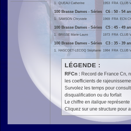
1.
QUEAU Catherine
1953
FRA
CLUB 
100 Brasse Dames - Séries C6 : 50 - 54 a
1.
SAMSON Chrystele
1969
FRA
ECN C
100 Brasse Dames - Séries C5 : 45 - 49 a
1.
BRISSE Marie-Laure
1973
FRA
CLUB 
100 Brasse Dames - Séries C3 : 35 - 39 a
1.
HASCOET-LECOQ Stéphanie
1984
FRA
CLUB 
LÉGENDE :
RFCn :
Record de France Cn, n 
les coefficients de rajeunisseme
Survolez les temps pour consulte
disqualification ou du forfait
Le chiffre en
italique
représente 
Cliquez sur une structure pour af