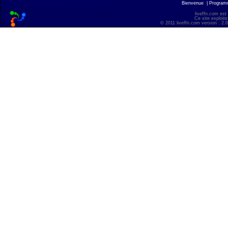
Bienvenue
|
Progra
liveffn.com est
Ce site exploite
© 2011 liveffn.com version : 2.