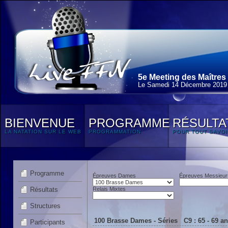
5e Meeting des Maîtres
Le Samedi 14 Décembre 2019
BIENVENUE
PROGRAMME
RÉSULTA
LA NATATION SUR LE WEB
PROGRAMMATION
POUR TOUT SAVOI
Programme
Épreuves Dames
Épreuves Messieur
Résultats
Relais Mixtes
Structures
100 Brasse Dames - Séries C9 : 65 - 69 a
Participants