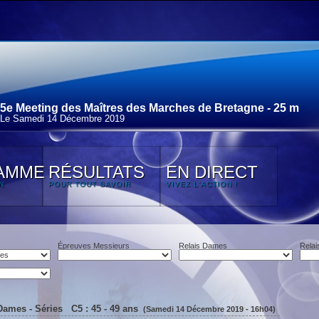
5e Meeting des Maîtres des Marches de Bretagne - 25 m
Le Samedi 14 Décembre 2019
AMME
RÉSULTATS
EN DIRECT
N
POUR TOUT SAVOIR
VIVEZ L'ACTION !
Épreuves Messieurs
Relais Dames
Relai
Dames - Séries C5 : 45 - 49 ans
(Samedi 14 Décembre 2019 - 16h04)