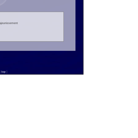
rajeunissement
n
[
top
]