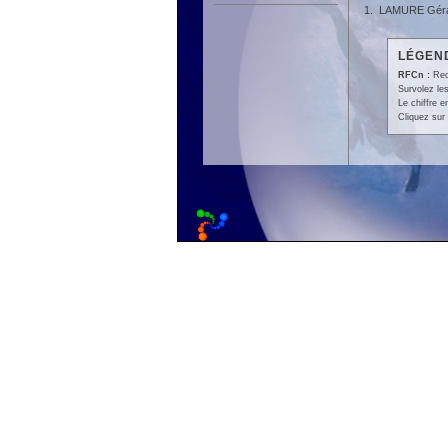
1.
LAMURE Géra
LÉGEND
RFCn :
Rec
Survolez les
Le chiffre 
Cliquez sur 