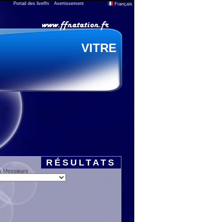
Portail des liveffn
Avertissement
Français
VITRE
RÉSULTATS
s Messieurs