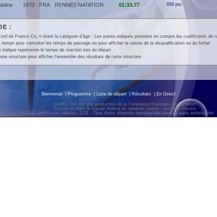
ldine
1970
FRA
RENNES NATATION
01:33.77
659 pts
E :
ord de France Cn, n étant la catégorie d'âge ; Les points indiqués prennent en compte les coefficients de 
 temps pour consulter les temps de passage ou pour afficher la nature de la disqualification ou du forfait
en
italique
représente le temps de réaction lors du départ
une structure pour afficher l'ensemble des résultats de cette structure
Bienvenue
|
Programme
|
Liste de départ
|
Résultats
|
En Direct
liveffn.com est une production de la Fédération Française de Natation
Ce site exploite le logiciel fédéral de natation course : extraNat-Pocket
© 2011 liveffn.com version : 2.01 - Tous droits réservés reproduction interdite sans autorisatio