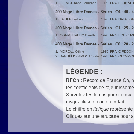
1.
LE PAGE Anne-Laurence
1969
FRA
CLUB VIT
400 Nage Libre Dames - Séries C4 : 40 - 
1.
JAHIER Ludivine
1976
FRA
NATATIO
400 Nage Libre Dames - Séries C1 : 25 - 
1.
COMMEUREUC Camille
1990
FRA
ECN CHA
400 Nage Libre Dames - Séries C0 : 20 - 
1.
MOREAU Céline
1995
FRA
C REDON
2.
BAGUELIN-SIMON Coralie
1995
FRA
OLYMPIQ
LÉGENDE :
RFCn :
Record de France Cn, n 
les coefficients de rajeunisseme
Survolez les temps pour consulte
disqualification ou du forfait
Le chiffre en
italique
représente 
Cliquez sur une structure pour af