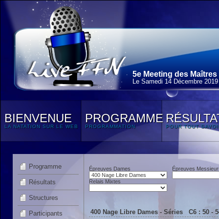
5e Meeting des Maîtres
Le Samedi 14 Décembre 2019
BIENVENUE
PROGRAMME
RÉSULTA
LA NATATION SUR LE WEB
PROGRAMMATION
POUR TOUT SAVOI
Programme
Épreuves Dames
Épreuves Messieur
Résultats
Relais Mixtes
Structures
400 Nage Libre Dames - Séries C6 : 50 - 
Participants