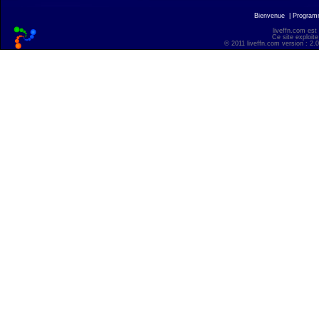
Bienvenue
|
Progra
liveffn.com est
Ce site exploite
© 2011 liveffn.com version : 2.