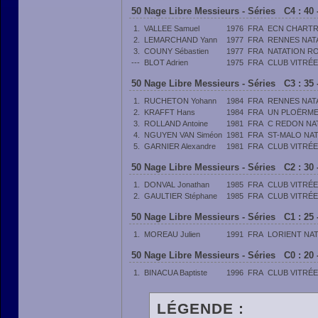
50 Nage Libre Messieurs - Séries C4 : 40 
1.
VALLEE Samuel
1976
FRA
ECN CHARTR
2.
LEMARCHAND Yann
1977
FRA
RENNES NAT
3.
COUNY Sébastien
1977
FRA
NATATION R
---
BLOT Adrien
1975
FRA
CLUB VITRÉE
50 Nage Libre Messieurs - Séries C3 : 35 
1.
RUCHETON Yohann
1984
FRA
RENNES NAT
2.
KRAFFT Hans
1984
FRA
UN PLOËRME
3.
ROLLAND Antoine
1981
FRA
C REDON NA
4.
NGUYEN VAN Siméon
1981
FRA
ST-MALO NA
5.
GARNIER Alexandre
1981
FRA
CLUB VITRÉE
50 Nage Libre Messieurs - Séries C2 : 30 
1.
DONVAL Jonathan
1985
FRA
CLUB VITRÉE
2.
GAULTIER Stéphane
1985
FRA
CLUB VITRÉE
50 Nage Libre Messieurs - Séries C1 : 25 
1.
MOREAU Julien
1991
FRA
LORIENT NA
50 Nage Libre Messieurs - Séries C0 : 20 
1.
BINACUA Baptiste
1996
FRA
CLUB VITRÉE
LÉGENDE :