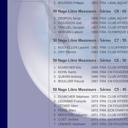
1.
BOURDIN Philippe
1953
FRA
LAVAL AQUAT
50 Nage Libre Messieurs - Séries C8 : 60 
1.
DESPOIS Serge
1958
FRA
LAVAL AQUAT
2.
GOUGEON Joel
1959
FRA
CLUB VITRÉE
3.
TRIGUEL Jacques
1957
FRA
CLUB VITRÉE
---
MORVAN Ludovic
1959
FRA
OLYMPIQUE 
50 Nage Libre Messieurs - Séries C7 : 55 
1.
NOUVELLON Laurent
1961
FRA
U.S LIFFREE
2.
ORY Pierrick
1963
FRA
CLUB VITRÉE
50 Nage Libre Messieurs - Séries C6 : 50 
1.
DUVACHER Eric
1969
FRA
CLUB VITRÉE
2.
KOHIL Karim
1966
FRA
CN FOUGÈR
3.
QUEHIN Anthony
1968
FRA
CLUB VITRÉE
4.
BOULLIER Pascal
1967
FRA
CN FOUGÈR
50 Nage Libre Messieurs - Séries C5 : 45 
1.
DUVACHER Stéphane
1973
FRA
CLUB VITRÉE
2.
LEGRAND François
1974
FRA
CLUB VITRÉE
3.
TETARD Marc
1971
FRA
CN FOUGÈR
4.
PEREL Marc
1972
FRA
ECN CHARTR
5.
BRESTEAU Johanny
1971
FRA
CLUB VITRÉE
6.
COËT Jerôme
1973
FRA
NATATION R
7.
LEMARIE Stephane
1973
FRA
CN FOUGÈR