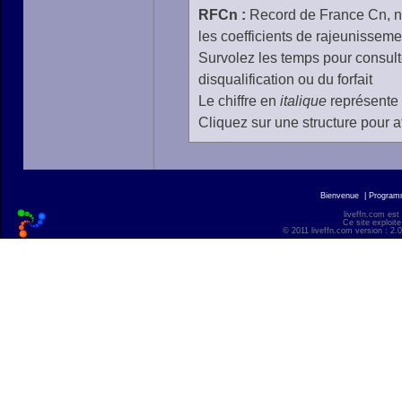
RFCn :
Record de France Cn, n 
les coefficients de rajeunisseme
Survolez les temps pour consulte
disqualification ou du forfait
Le chiffre en
italique
représente 
Cliquez sur une structure pour af
Bienvenue
|
Progra
liveffn.com est
Ce site exploite
© 2011 liveffn.com version : 2.