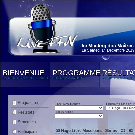
5e Meeting des Maîtres
Le Samedi 14 Décembre 2019
BIENVENUE
PROGRAMME
RÉSULTA
LA NATATION SUR LE WEB
PROGRAMMATION
POUR TOUT SAVOI
Programme
Épreuves Dames
Épreuves Messieur
Résultats
Relais Mixtes
Structures
50 Nage Libre Messieurs - Séries C9 : 65 
Participants