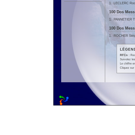
1.
LECLERC Rod
100 Dos Messi
1.
PANNETIER Th
100 Dos Messi
1.
ROCHER Sté
LÉGEND
RFCn :
Rec
Survolez les
Le chiffre 
Cliquez sur 