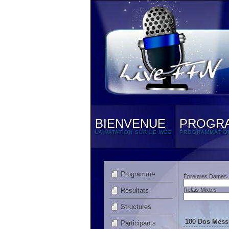
BIENVENUE
PROGR
LA NATATION SUR LE WEB
PROGRAMMATIO
Programme
Épreuves Dames
Résultats
Relais Mixtes
Structures
100 Dos Messi
Participants