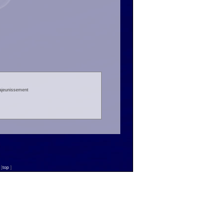
rajeunissement
n
[
top
]