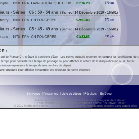
olphe
1958
FRA
LAVAL AQUATIQUE CLUB
01:36.29
679 pts
eurs - Séries C6 : 50 - 54 ans
(Samedi 14 Décembre 2019 - 15h01)
ierry
1969
FRA
CN FOUGÈRES
02:01.83
171 pts
eurs - Séries C5 : 45 - 49 ans
(Samedi 14 Décembre 2019 - 15h01)
phane
1970
FRA
CN FOUGÈRES
01:33.63
491 pts
E :
ord de France Cn, n étant la catégorie d'âge ; Les points indiqués prennent en compte les coefficients de 
 temps pour consulter les temps de passage ou pour afficher la nature de la disqualification ou du forfait
en
italique
représente le temps de réaction lors du départ
une structure pour afficher l'ensemble des résultats de cette structure
Bienvenue
|
Programme
|
Liste de départ
|
Résultats
|
En Direct
liveffn.com est une production de la Fédération Française de Natation
Ce site exploite le logiciel fédéral de natation course : extraNat-Pocket
© 2011 liveffn.com version : 2.01 - Tous droits réservés reproduction interdite sans autorisatio