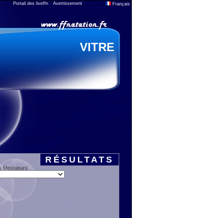
Portail des liveffn
Avertissement
Français
VITRE
RÉSULTATS
s Messieurs