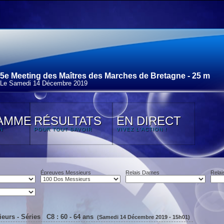
5e Meeting des Maîtres des Marches de Bretagne - 25 m
Le Samedi 14 Décembre 2019
AMME
RÉSULTATS
EN DIRECT
N
POUR TOUT SAVOIR
VIVEZ L'ACTION !
Épreuves Messieurs
Relais Dames
Relai
eurs - Séries C8 : 60 - 64 ans
(Samedi 14 Décembre 2019 - 15h01)