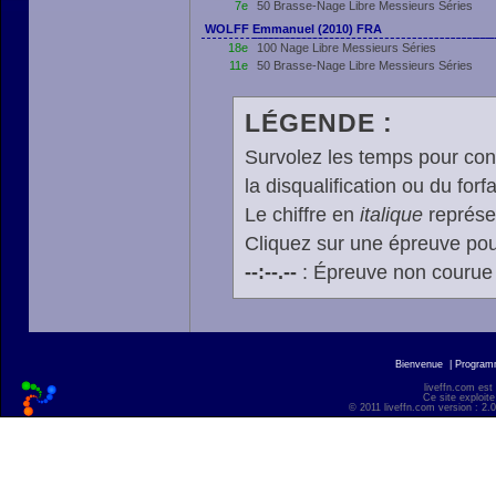
7e
50 Brasse-Nage Libre Messieurs Séries
WOLFF Emmanuel (2010) FRA
18e
100 Nage Libre Messieurs Séries
11e
50 Brasse-Nage Libre Messieurs Séries
LÉGENDE :
Survolez les temps pour cons
la disqualification ou du forfa
Le chiffre en
italique
représen
Cliquez sur une épreuve pour
--:--.--
: Épreuve non courue
Bienvenue
|
Progra
liveffn.com est
Ce site exploite
© 2011 liveffn.com version : 2.