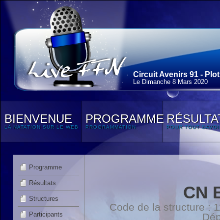
Circuit Avenirs 91 - Plot
Le Dimanche 8 Mars 2020
BIENVENUE
PROGRAMME
RÉSULTA
LA NATATION SUR LE WEB
PROGRAMMATION
POUR TOUT SAVOI
Programme
Résultats
CN 
Structures
Code de la structure :
Participants
Dép