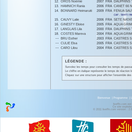
12.
OROS Noémie
2007
FRA
DAUPHINS
13.
HAMNICH Rania
2006
FRA
CANET 66 
14.
BONNARD Heimaruiti
2009
FRA
FENUA SAU
CAF - TAHITI / 
15.
CAUVY Lalie
2006
FRA
SETE NATA
16.
GINESTY Eloise
2005
FRA
AQUA GRIM
17.
LANGLAIS Lila
2000
FRA
DAUPHINS
18.
COSTES Mareva
2004
FRA
AQUA GRIM
---
BRU Esther
2003
FRA
CASTRES 
---
CULIE Elsa
2005
FRA
CASTRES 
---
CARO Lilou
2004
FRA
CASTRES 
LÉGENDE :
Survolez les temps pour consulter les temps de passage 
Le chiffre en
italique
représente le temps de réaction l
Cliquez sur une structure pour afficher l'ensemble des 
Bienvenue
|
Programme
|
liveffn.com est
Ce site exploite
© 2011 liveffn.com version : 2.