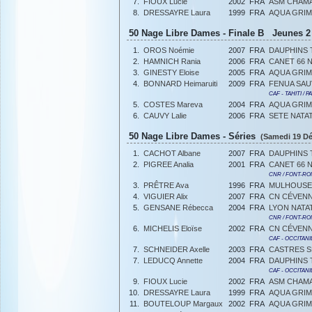
7.
FIOUX Lucie
2002
FRA
ASM CHAMA
8.
DRESSAYRE Laura
1999
FRA
AQUA GRIM
50 Nage Libre Dames - Finale B Jeunes 2 e
1.
OROS Noémie
2007
FRA
DAUPHINS
2.
HAMNICH Rania
2006
FRA
CANET 66 
3.
GINESTY Eloise
2005
FRA
AQUA GRIM
4.
BONNARD Heimaruiti
2009
FRA
FENUA SAU
CAF - TAHITI / 
5.
COSTES Mareva
2004
FRA
AQUA GRIM
6.
CAUVY Lalie
2006
FRA
SETE NATA
50 Nage Libre Dames - Séries
(Samedi 19 Dé
1.
CACHOT Albane
2007
FRA
DAUPHINS
2.
PIGREE Analia
2001
FRA
CANET 66 
CNR / FONT-R
3.
PRÊTRE Ava
1996
FRA
MULHOUSE
4.
VIGUIER Alix
2007
FRA
CN CÉVENN
5.
GENSANE Rébecca
2004
FRA
LYON NATA
CNR / FONT-R
6.
MICHELIS Eloïse
2002
FRA
CN CÉVENN
CAF - OCCITANI
7.
SCHNEIDER Axelle
2003
FRA
CASTRES 
7.
LEDUCQ Annette
2004
FRA
DAUPHINS
CAF - OCCITANI
9.
FIOUX Lucie
2002
FRA
ASM CHAMA
10.
DRESSAYRE Laura
1999
FRA
AQUA GRIM
11.
BOUTELOUP Margaux
2002
FRA
AQUA GRIM