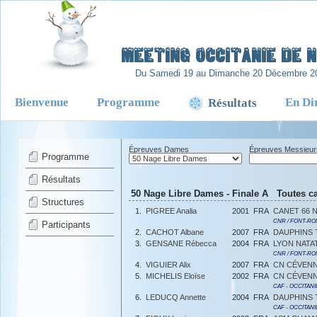
-
Meeting Occitanie de N
Du Samedi 19 au Dimanche 20 Décembre 2
Bienvenue
Programme
En Di
Résultats
Épreuves Dames
Épreuves Messieur
Programme
Résultats
50 Nage Libre Dames - Finale A Toutes ca
Structures
1.
PIGREE Analia
2001
FRA
CANET 66 
CNR / FONT-R
Participants
2.
CACHOT Albane
2007
FRA
DAUPHINS
3.
GENSANE Rébecca
2004
FRA
LYON NATA
CNR / FONT-R
4.
VIGUIER Alix
2007
FRA
CN CÉVENN
5.
MICHELIS Eloïse
2002
FRA
CN CÉVENN
CAF - OCCITANI
6.
LEDUCQ Annette
2004
FRA
DAUPHINS
CAF - OCCITANI