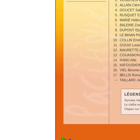
2.
VOSGHIEN M
3.
ALLAIN Clé
4.
DOUCET Sa
5.
RUSQUET Em
6.
MARIE Hélè
7.
BALEINE Zo
8.
DUPONT Ely
9.
LE BIHAN Ph
10.
COLLIN Emm
11.
GOUIX Loui
12.
MAURETTE 
13.
COUASNON L
14.
RANO Aïlis
15.
KATOUSHON
16.
VIEL Berenic
17.
BELLIS Rom
---
TAILLARD Ja
LÉGEND
Survolez les
Le chiffre 
Cliquez sur 