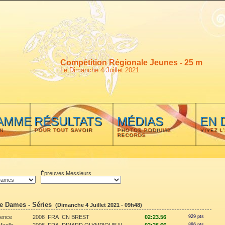
Compétition Régionale Jeunes - 25 m
Le Dimanche 4 Juillet 2021
AMME
RÉSULTATS
MÉDIAS
EN 
N
POUR TOUT SAVOIR
PHOTOS PODIUMS
VIVEZ L
RECORDS
Épreuves Messieurs
re Dames - Séries
(Dimanche 4 Juillet 2021 - 09h48)
ence
2008
FRA
CN BREST
02:23.56
929 pts
886 pts