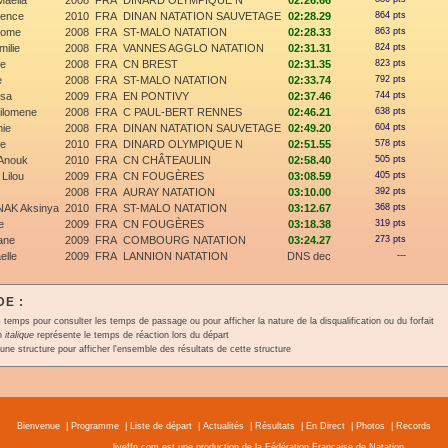
aella
2008
FRA
DINARD OLYMPIQUE N
02:26.66
mence
2010
FRA
DINAN NATATION SAUVETAGE
02:28.29
864 pts
lome
2008
FRA
ST-MALO NATATION
02:28.33
863 pts
ilie
2008
FRA
VANNES AGGLO NATATION
02:31.31
824 pts
ne
2008
FRA
CN BREST
02:31.35
823 pts
e
2008
FRA
ST-MALO NATATION
02:33.74
792 pts
sa
2009
FRA
EN PONTIVY
02:37.46
744 pts
ilomene
2008
FRA
C PAUL-BERT RENNES
02:46.21
638 pts
ie
2008
FRA
DINAN NATATION SAUVETAGE
02:49.20
604 pts
se
2010
FRA
DINARD OLYMPIQUE N
02:51.55
578 pts
Anouk
2010
FRA
CN CHÂTEAULIN
02:58.40
505 pts
ilou
2009
FRA
CN FOUGÈRES
03:08.59
405 pts
2008
FRA
AURAY NATATION
03:10.00
392 pts
AK Aksinya
2010
FRA
ST-MALO NATATION
03:12.67
368 pts
e
2009
FRA
CN FOUGÈRES
03:18.38
319 pts
ane
2009
FRA
COMBOURG NATATION
03:24.27
273 pts
elle
2009
FRA
LANNION NATATION
DNS dec
---
E :
 temps pour consulter les temps de passage ou pour afficher la nature de la disqualification ou du forfait
en
italique
représente le temps de réaction lors du départ
une structure pour afficher l'ensemble des résultats de cette structure
Bienvenue
|
Programme
|
Liste de départ
|
Actualités
|
Résultats
|
En Direct
|
Photos
|
Records
liveffn.com est une production de la Fédération Française de Natation