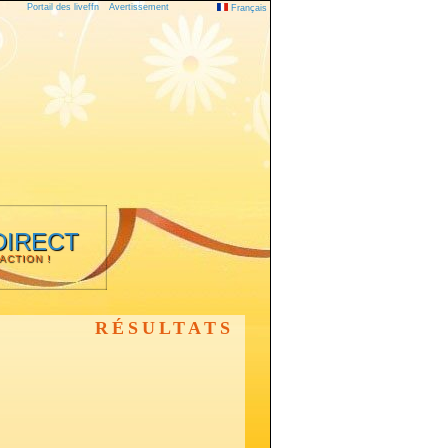
Portail des liveffn
Avertissement
Français
DIRECT
'ACTION !
RÉSULTATS