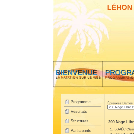
LÉHON
BIENVENUE
PROGR
LA NATATION SUR LE WEB
PROGRAMMATIO
Programme
Épreuves Dames
Résultats
Structures
200 Nage Lib
1.
LOAËC Clém
Participants