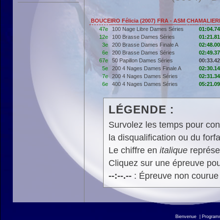
BOUCEIRO Félicia (2007) FRA - ASM CHAMALIE
47e
100 Nage Libre Dames Séries
01:04.74
12e
100 Brasse Dames Séries
01:21.81
3e
200 Brasse Dames Finale A
02:48.00
6e
200 Brasse Dames Séries
02:49.37
67e
50 Papillon Dames Séries
00:33.42
5e
200 4 Nages Dames Finale A
02:30.14
7e
200 4 Nages Dames Séries
02:31.34
6e
400 4 Nages Dames Séries
05:21.09
LÉGENDE :
Survolez les temps pour cons
la disqualification ou du forfa
Le chiffre en
italique
représen
Cliquez sur une épreuve pour
--:--.--
: Épreuve non courue
Bienvenue
|
Progra