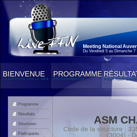
Meeting National Auve
Du Vendredi 5 au Dimanche 7
BIENVENUE
PROGRAMME
RÉSULTA
LA NATATION SUR LE WEB
PROGRAMMATION
POUR TOUT SAVOI
Programme
Résultats
ASM CH
Structures
Code de la structure :
Participants
(3004) - 