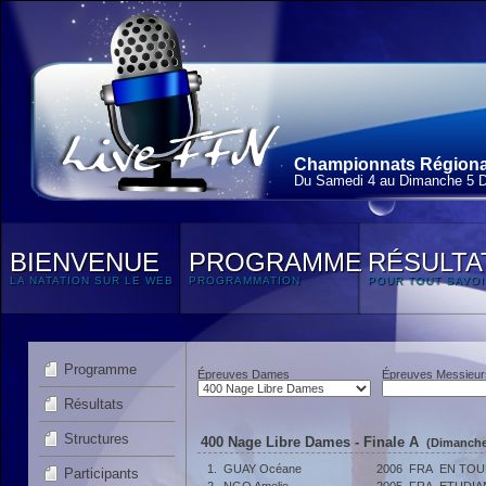
Championnats Régionau
Du Samedi 4 au Dimanche 5 
BIENVENUE
PROGRAMME
RÉSULTA
LA NATATION SUR LE WEB
PROGRAMMATION
POUR TOUT SAVOI
Programme
Épreuves Dames
Épreuves Messieur
Résultats
Structures
400 Nage Libre Dames - Finale A
(Dimanche
1.
GUAY Océane
2006
FRA
EN TOU
Participants