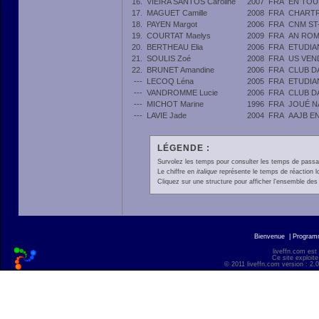
16.
VIEIRA SANTOS Caroline
2007
FRA
EN TOU
17.
MAGUET Camille
2008
FRA
CHARTR
18.
PAYEN Margot
2006
FRA
CNM ST
19.
COURTAT Maelys
2009
FRA
AN RO
20.
BERTHEAU Elia
2006
FRA
ETUDIA
21.
SOULIS Zoé
2008
FRA
US VE
22.
BRUNET Amandine
2006
FRA
CLUB D
---
LECOQ Léna
2005
FRA
ETUDIA
---
VANDROMME Lucie
2006
FRA
CLUB D
---
MICHOT Marine
1996
FRA
JOUÉ N
---
LAVIE Jade
2004
FRA
AAJB E
LÉGENDE :
Survolez les temps pour consulter les temps de passage 
Le chiffre en
italique
représente le temps de réaction l
Cliquez sur une structure pour afficher l'ensemble des 
Bienvenue
|
Progra
liveffn.com est
Ce site exploite
© 2011 liveffn.com version : 2.