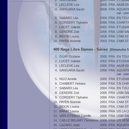
2.
NGO Amelie
2005
FRA
ETUDIA
3.
LECLEVE Léa
2005
FRA
AAJB E
4.
SANGARIA Sarah
2008
FRA
AQUATI
CAF - CEN
5.
SABARD Léa
2004
FRA
EN TOU
6.
CORDERY Tiphaine
2006
FRA
CHARTR
7.
LUCET Juliette
2002
FRA
ETUDIA
8.
GENDRE Zoé
2006
FRA
USM SA
9.
BIDON Louna
2006
FRA
CNM ST
10.
PAYEN Noemie
2003
FRA
CNM ST
400 Nage Libre Dames - Séries
(Dimanche 5
1.
GUAY Océane
2006
FRA
EN TOU
2.
LUCET Juliette
2002
FRA
ETUDIA
3.
LECLEVE Léa
2005
FRA
AAJB E
4.
SANGARIA Sarah
2008
FRA
AQUATI
CAF - CEN
5.
NGO Amelie
2005
FRA
ETUDIA
6.
CHABERT Heloise
2004
FRA
CN CHI
7.
SABARD Léa
2004
FRA
EN TOU
8.
GENDRE Zoé
2006
FRA
USM SA
9.
CORDERY Tiphaine
2006
FRA
CHARTR
10.
PAYEN Noemie
2003
FRA
CNM ST
11.
BIDON Louna
2006
FRA
CNM ST
12.
BARAT Louna
2006
FRA
US LA 
13.
VARLOTEAUX Camille
2009
FRA
USM SA
14.
CAILLE BELAMY Clemence
2008
FRA
US VE
15.
LAZARO Jade
2005
FRA
AQUATI