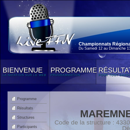
Championnats Régionau
Du Samedi 12 au Dimanche 1
BIENVENUE
PROGRAMME
RÉSULTA
LA NATATION SUR LE WEB
PROGRAMMATION
POUR TOUT SAVOI
Programme
Résultats
MAREMNE
Structures
Code de la structure : 4
Participants
Dé