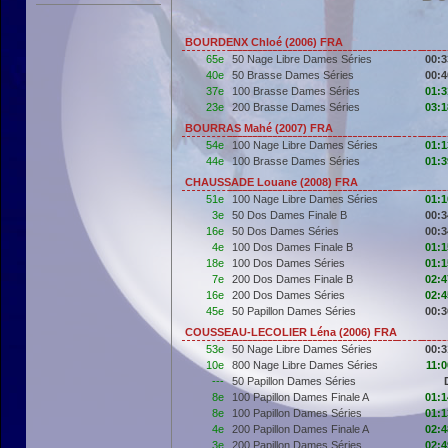
BOURDENX Chloé (2006) FRA
65e
50 Nage Libre Dames Séries
00:3
40e
50 Brasse Dames Séries
00:4
37e
100 Brasse Dames Séries
01:3
23e
200 Brasse Dames Séries
03:1
BOURRAS Mahé (2007) FRA
54e
100 Nage Libre Dames Séries
01:1
44e
100 Brasse Dames Séries
01:3
CHAUSSADE Louane (2008) FRA
51e
100 Nage Libre Dames Séries
01:1
3e
50 Dos Dames Finale B
00:3
16e
50 Dos Dames Séries
00:3
4e
100 Dos Dames Finale B
01:1
18e
100 Dos Dames Séries
01:1
7e
200 Dos Dames Finale B
02:4
16e
200 Dos Dames Séries
02:4
45e
50 Papillon Dames Séries
00:3
COUSSEAU-LECOLIER Léna (2006) FRA
53e
50 Nage Libre Dames Séries
00:3
10e
800 Nage Libre Dames Séries
11:0
---
50 Papillon Dames Séries
8e
100 Papillon Dames Finale A
01:1
8e
100 Papillon Dames Séries
01:1
4e
200 Papillon Dames Finale A
02:4
3e
200 Papillon Dames Séries
02:4