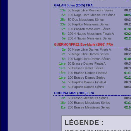
GALAN Jules (2005) FRA
13e
50 Nage Libre Messieurs Séries
00:2
15e
100 Nage Libre Messieurs Séries
00:5
25e
50 Dos Messieurs Séries
00:3
23e
50 Papillon Messieurs Séries
00:2
12e
100 Papillon Messieurs Séries
01:0
5e
200 4 Nages Messieurs Finale A
02:2
5e
200 4 Nages Messieurs Séries
02:2
GUERMONPREZ Eve-Marie (1993) FRA
2e
50 Nage Libre Dames Finale A
00:2
2e
50 Nage Libre Dames Séries
00:2
6e
100 Nage Libre Dames Séries
01:0
1ère
50 Brasse Dames Finale A
00:3
1ère
50 Brasse Dames Séries
00:3
1ère
100 Brasse Dames Finale A
01:1
1ère
100 Brasse Dames Séries
01:1
5e
50 Papillon Dames Finale A
00:3
4e
50 Papillon Dames Séries
00:3
ORDUNA Mael (2005) FRA
19e
50 Brasse Messieurs Séries
00:3
18e
100 Brasse Messieurs Séries
01:1
11e
200 Brasse Messieurs Séries
02:5
LÉGENDE :