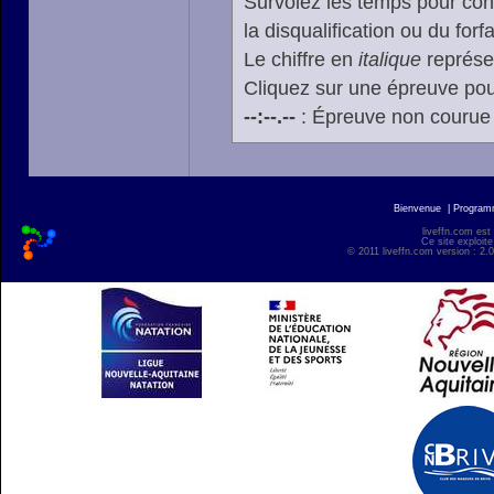
Survolez les temps pour cons
la disqualification ou du forfa
Le chiffre en
italique
représen
Cliquez sur une épreuve pour
--:--.--
: Épreuve non courue
Bienvenue
|
Progra
liveffn.com est
Ce site exploite
© 2011 liveffn.com version : 2.