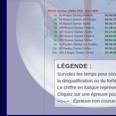
ROUS Justine (2006) FRA - EN CAEN
5e
50 Brasse Dames Finale A
00:35.68
2e
50 Brasse Dames 1/2 Finales
00:35.78
3e
50 Brasse Dames Séries
00:35.72
4e
100 Brasse Dames Finale A
01:18.14
3e
100 Brasse Dames Séries
01:17.43
8e
200 Brasse Dames Finale A
02:51.42
8e
200 Brasse Dames Séries
02:51.55
5e
50 Papillon Dames 1/2 Finales
00:30.45
10e
50 Papillon Dames Séries
00:30.12
20e
200 4 Nages Dames Séries
02:39.68
LÉGENDE :
Survolez les temps pour cons
la disqualification ou du forfa
Le chiffre en
italique
représen
Cliquez sur une épreuve pour
--:--.--
: Épreuve non courue