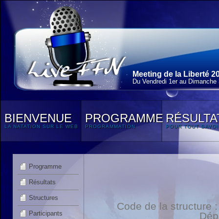
Meeting de la Liberté 2
Du Vendredi 1
er
au Dimanche 3
BIENVENUE
PROGRAMME
RÉSULTA
LA NATATION SUR LE WEB
PROGRAMMATION
POUR TOUT SAVOI
Programme
Résultats
Structures
Code de la structure
Participants
Dép