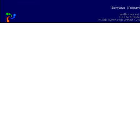
Bienvenue
|
Progra
liveffn.com est
Ce site exploite
© 2011 liveffn.com version : 2.