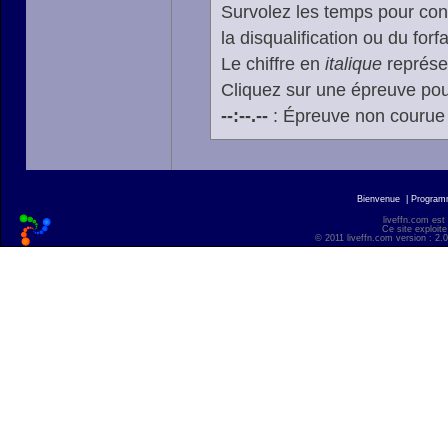
Survolez les temps pour cons
la disqualification ou du forfa
Le chiffre en
italique
représen
Cliquez sur une épreuve pour
--:--.--
: Épreuve non courue
Bienvenue
|
Progra
liveffn.com est
Ce site exploite
© 2011 liveffn.com version : 2.