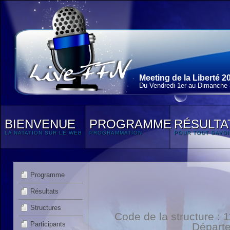
Meeting de la Liberté 2
Du Vendredi 1
er
au Dimanche 3
BIENVENUE
PROGRAMME
RÉSULTA
LA NATATION SUR LE WEB
PROGRAMMATION
POUR TOUT SAVOI
Programme
Résultats
Structures
Code de la structure :
Participants
Départ