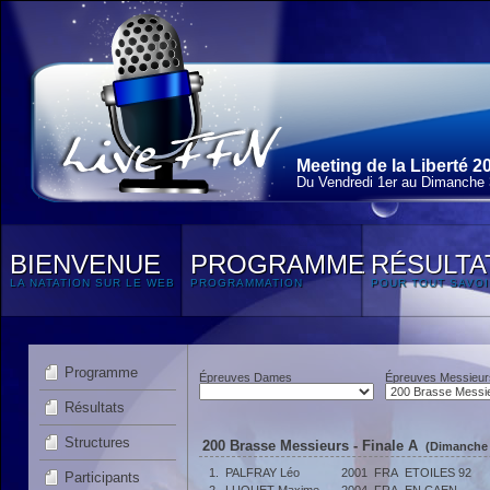
Meeting de la Liberté 2
Du Vendredi 1
er
au Dimanche 3
BIENVENUE
PROGRAMME
RÉSULTA
LA NATATION SUR LE WEB
PROGRAMMATION
POUR TOUT SAVOI
Programme
Épreuves Dames
Épreuves Messieur
Résultats
Structures
200 Brasse Messieurs - Finale A
(Dimanche 3
1.
PALFRAY Léo
2001
FRA
ETOILES 92
Participants