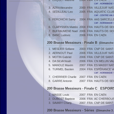
2.
LUQUET Maxime
2004
FRA
EN CAEN
CAF - NORMANDIE /
3.
AZRA Alexandre
2000
FRA
VILLEJUIF NA
4.
SEDILLEAU Leo
2005
FRA
AQUATIC CLU
CAF - CENTRE-VAL 
5.
FERCHICHI Samy
2004
FRA
AAS SARCELLE
CAF - NORMANDIE /
6.
CLAEYSSEN Mattéo
2004
FRA
HAUTS-DE-SE
7.
BUFFAUMENE Nael
2006
FRA
HAUTS-DE-SE
8.
BANC Ludovic
2006
FRA
EN CAEN
200 Brasse Messieurs - Finale B
(Dimanche 3
1.
MESLIER Sofiane
2003
FRA
CNP DE SAINT
2.
AERNOUT Paul
2006
FRA
VILLEJUIF NA
3.
MOTIN Gabriel
2006
FRA
CNP DE SAINT
4.
DA SILVA Noah
2006
FRA
CN MELUN VAL
5.
MANOLE Maxim
2007
FRA
ES MASSY NAT
6.
TURMEL Bastien
2004
FRA
ESPÉRANCE V
CAF - NORMANDIE /
7.
CHERRIER Charlie
2007
FRA
EN CAEN
8.
GARRE Antonin
2007
FRA
HAUTS-DE-SE
200 Brasse Messieurs - Finale C ESPOIRS
1.
MASSE Louis
2007
FRA
EN CAEN
2.
DUBOST Baptiste
2006
FRA
AC CHERBOUR
3.
SAVARY Charly
2007
FRA
CNP DE SAINT
200 Brasse Messieurs - Séries
(Dimanche 3 J