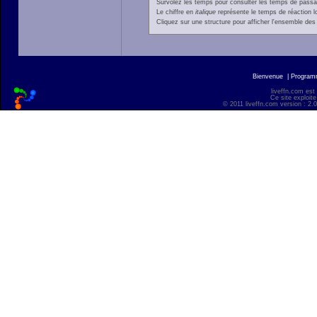
Survolez les temps pour consulter les temps de passage 
Le chiffre en
italique
représente le temps de réaction l
Cliquez sur une structure pour afficher l'ensemble des 
Bienvenue
|
Progra
liveffn.com est
Ce site exploite
© 2011 liveffn.com version : 2.