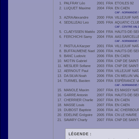
1.
PALFRAY Léo
2001
FRA
ETOILES 92
2.
LUQUET Maxime
2004
FRA
EN CAEN
CAF - NORMANDIE /
3.
AZRA Alexandre
2000
FRA
VILLEJUIF NA
4.
SEDILLEAU Leo
2005
FRA
AQUATIC CLU
CAF - CENTRE-VAL 
5.
CLAEYSSEN Mattéo
2004
FRA
HAUTS-DE-SE
6.
FERCHICHI Samy
2004
FRA
AAS SARCELLE
CAF - NORMANDIE /
7.
PASTULA Kacper
2001
FRA
VILLEJUIF NA
8.
BUFFAUMENE Nael
2006
FRA
HAUTS-DE-SE
9.
BANC Ludovic
2006
FRA
EN CAEN
10.
MOTIN Gabriel
2006
FRA
CNP DE SAINT
11.
MESLIER Sofiane
2003
FRA
CNP DE SAINT
12.
AERNOUT Paul
2006
FRA
VILLEJUIF NA
13.
DA SILVA Noah
2006
FRA
CN MELUN VAL
14.
TURMEL Bastien
2004
FRA
ESPÉRANCE V
CAF - NORMANDIE /
15.
MANOLE Maxim
2007
FRA
ES MASSY NAT
16.
GARRE Antonin
2007
FRA
HAUTS-DE-SE
17.
CHERRIER Charlie
2007
FRA
EN CAEN
18.
MASSE Louis
2007
FRA
EN CAEN
19.
DUBOST Baptiste
2006
FRA
AC CHERBOUR
20.
EDELINE Grégoire
2005
FRA
CN LE HAVRE
21.
SAVARY Charly
2007
FRA
CNP DE SAINT
LÉGENDE :