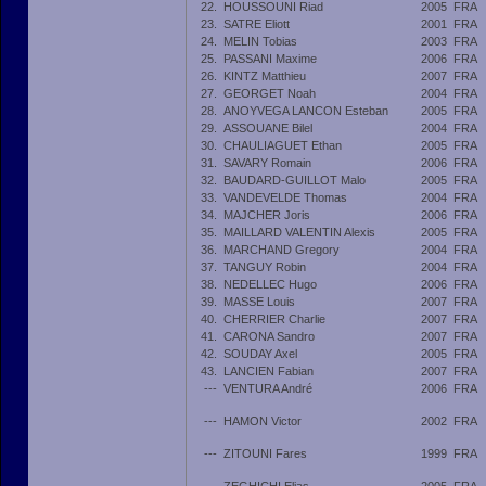
22.
HOUSSOUNI Riad
2005
FRA
23.
SATRE Eliott
2001
FRA
24.
MELIN Tobias
2003
FRA
25.
PASSANI Maxime
2006
FRA
26.
KINTZ Matthieu
2007
FRA
27.
GEORGET Noah
2004
FRA
28.
ANOYVEGA LANCON Esteban
2005
FRA
29.
ASSOUANE Bilel
2004
FRA
30.
CHAULIAGUET Ethan
2005
FRA
31.
SAVARY Romain
2006
FRA
32.
BAUDARD-GUILLOT Malo
2005
FRA
33.
VANDEVELDE Thomas
2004
FRA
34.
MAJCHER Joris
2006
FRA
35.
MAILLARD VALENTIN Alexis
2005
FRA
36.
MARCHAND Gregory
2004
FRA
37.
TANGUY Robin
2004
FRA
38.
NEDELLEC Hugo
2006
FRA
39.
MASSE Louis
2007
FRA
40.
CHERRIER Charlie
2007
FRA
41.
CARONA Sandro
2007
FRA
42.
SOUDAY Axel
2005
FRA
43.
LANCIEN Fabian
2007
FRA
---
VENTURA André
2006
FRA
---
HAMON Victor
2002
FRA
---
ZITOUNI Fares
1999
FRA