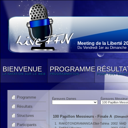
Meeting de la Liberté 2
Du Vendredi 1
er
au Dimanche 3
BIENVENUE
PROGRAMME
RÉSULTA
LA NATATION SUR LE WEB
PROGRAMMATION
POUR TOUT SAVOI
Programme
Épreuves Dames
Épreuves Messieur
Résultats
Structures
100 Papillon Messieurs - Finale A
(Dimanche
1.
RAKOTONDRAMANGA Eliot-Tahina
2002
MAD
Participants