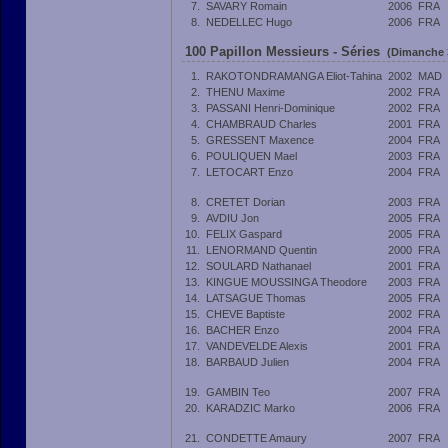
7.
SAVARY Romain
2006
FRA
8.
NEDELLEC Hugo
2006
FRA
100 Papillon Messieurs - Séries
(Dimanche 3
1.
RAKOTONDRAMANGA Eliot-Tahina
2002
MAD
2.
THENU Maxime
2002
FRA
3.
PASSANI Henri-Dominique
2002
FRA
4.
CHAMBRAUD Charles
2001
FRA
5.
GRESSENT Maxence
2004
FRA
6.
POULIQUEN Mael
2003
FRA
7.
LETOCART Enzo
2004
FRA
8.
CRETET Dorian
2003
FRA
9.
AVDIU Jon
2005
FRA
10.
FELIX Gaspard
2005
FRA
11.
LENORMAND Quentin
2000
FRA
12.
SOULARD Nathanael
2001
FRA
13.
KINGUE MOUSSINGA Theodore
2003
FRA
14.
LATSAGUE Thomas
2005
FRA
15.
CHEVE Baptiste
2002
FRA
16.
BACHER Enzo
2004
FRA
17.
VANDEVELDE Alexis
2001
FRA
18.
BARBAUD Julien
2004
FRA
19.
GAMBIN Teo
2007
FRA
20.
KARADZIC Marko
2006
FRA
21.
CONDETTE Amaury
2007
FRA