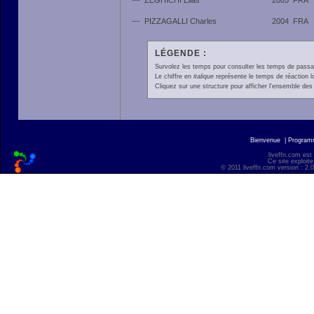
---
ZEGHICHI Elias
2005
FRA
---
PIZZAGALLI Charles
2004
FRA
LÉGENDE :
Survolez les temps pour consulter les temps de passage 
Le chiffre en
italique
représente le temps de réaction l
Cliquez sur une structure pour afficher l'ensemble des 
Bienvenue
|
Progra
liveffn.com est
Ce site exploite
© 2011 liveffn.com version : 2.