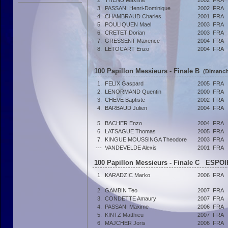
2.
THENU Maxime
2002
FRA
3.
PASSANI Henri-Dominique
2002
FRA
4.
CHAMBRAUD Charles
2001
FRA
5.
POULIQUEN Mael
2003
FRA
6.
CRETET Dorian
2003
FRA
7.
GRESSENT Maxence
2004
FRA
8.
LETOCART Enzo
2004
FRA
100 Papillon Messieurs - Finale B
(Dimanche
1.
FELIX Gaspard
2005
FRA
2.
LENORMAND Quentin
2000
FRA
3.
CHEVE Baptiste
2002
FRA
4.
BARBAUD Julien
2004
FRA
5.
BACHER Enzo
2004
FRA
6.
LATSAGUE Thomas
2005
FRA
7.
KINGUE MOUSSINGA Theodore
2003
FRA
---
VANDEVELDE Alexis
2001
FRA
100 Papillon Messieurs - Finale C ESPOI
1.
KARADZIC Marko
2006
FRA
2.
GAMBIN Teo
2007
FRA
3.
CONDETTE Amaury
2007
FRA
4.
PASSANI Maxime
2006
FRA
5.
KINTZ Matthieu
2007
FRA
6.
MAJCHER Joris
2006
FRA