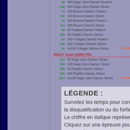
4e
400 Nage Libre Dames Finale A
14e
400 Nage Libre Dames Séries
7e
100 Brasse Dames Finale A
15e
100 Brasse Dames Séries
2e
200 Brasse Dames Finale A
11e
200 Brasse Dames Séries
8e
50 Papillon Dames Finale A
33e
50 Papillon Dames Séries
6e
200 4 Nages Dames Finale A
18e
200 4 Nages Dames Séries
3e
4x100 4 Nages Mixtes Séries
[2e rel
RAULT Anais (2009) FRA
21e
50 Nage Libre Dames Séries
29e
100 Nage Libre Dames Séries
36e
50 Papillon Dames Séries
22e
100 Papillon Dames Séries
1ère
4x100 Nage Libre Dames Séries
[2e rel
LÉGENDE :
Survolez les temps pour cons
la disqualification ou du forfa
Le chiffre en
italique
représen
Cliquez sur une épreuve pour