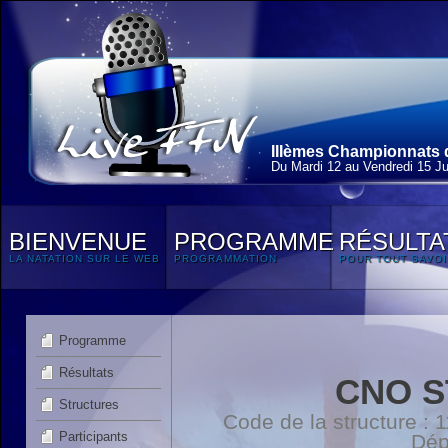
IIIèmes Championnats 
Du Mardi 12 au Vendredi 15 Jui
BIENVENUE
PROGRAMME
RÉSULTA
LA NATATION SUR LE WEB
PROGRAMMATION
POUR TOUT SAVOI
Programme
Résultats
CNO S
Structures
Code de la structure :
Participants
Dép