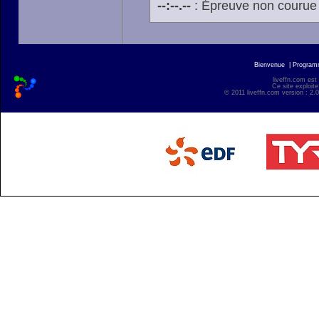
--:--.--
: Épreuve non courue
Bienvenue
|
Progra
liveffn.com est
Ce site exploite
© 2011 liveffn.com version : 2.