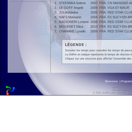
1.
STEFANKA Solene
2007
FRA
CN MAISONS-A
2.
LE GOFF Angele
2009
FRA
VGA ST-MAUR
3.
JULIA Adeline
2005
FRA
RED STAR CLU
4.
HAFS Maïwenn
2004
FRA
ES SUCY-EN-BR
5.
RAGIONERI Loriane
2008
FRA
RED STAR CLU
6.
MOGENET Elisa
2010
FRA
ES SUCY-EN-BR
7.
CHANANE Lynelle
2009
FRA
RED STAR CLU
LÉGENDE :
Survolez les temps pour consulter les temps de passage 
Le chiffre en
italique
représente le temps de réaction l
Cliquez sur une structure pour afficher l'ensemble des 
Bienvenue
|
Progra
liveffn.com est
Ce site exploite
© 2011 liveffn.com version : 2.