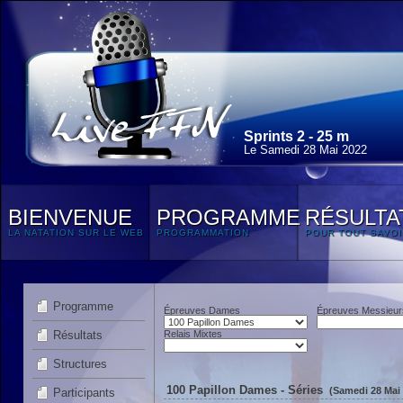
Sprints 2 - 25 m
Le Samedi 28 Mai 2022
BIENVENUE
PROGRAMME
RÉSULTA
LA NATATION SUR LE WEB
PROGRAMMATION
POUR TOUT SAVOI
Programme
Épreuves Dames
Épreuves Messieur
Résultats
Relais Mixtes
Structures
100 Papillon Dames - Séries
(Samedi 28 Mai 
Participants