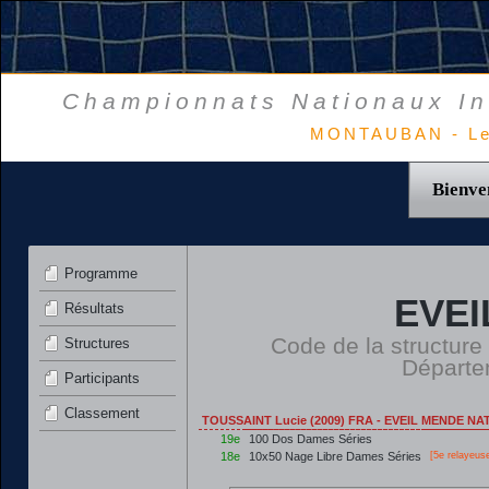
Championnats Nationaux In
MONTAUBAN - Le
Bienve
Programme
EVEI
Résultats
Code de la structure
Structures
Départe
Participants
Classement
TOUSSAINT Lucie (2009) FRA - EVEIL MENDE NA
19e
100 Dos Dames Séries
18e
10x50 Nage Libre Dames Séries
[5e relayeus