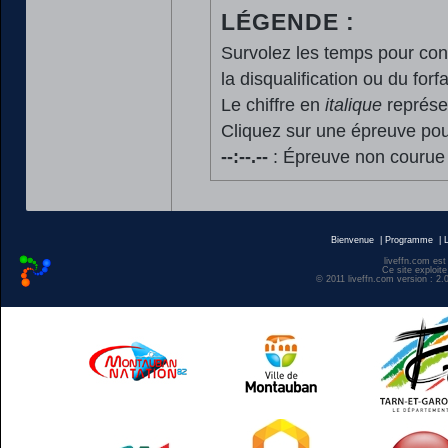
LÉGENDE :
Survolez les temps pour cons
la disqualification ou du forfa
Le chiffre en
italique
représen
Cliquez sur une épreuve pour
--:--.--
: Épreuve non courue
Bienvenue
|
Programme
|
liveffn.com est
Ce site exploite
© 2011 liveffn.com version : 2.