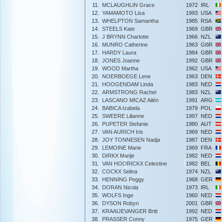
11.
MCLAUGHLIN Grace
1972
IRL
12.
YAMAMOTO Lisa
1993
USA
13.
WHELPTON Samantha
1985
RSA
14.
STEELS Kate
1969
GBR
15.
J BRYNN Charlotte
1966
NZL
16.
MUNRO Catherine
1963
GBR
17.
HARDY Laura
1984
GBR
18.
JONES Joanne
1992
GBR
19.
WOOD Martha
1962
USA
20.
NOERBOEGE Lene
1963
DEN
21.
HOOGENDAM Linda
1983
NED
22.
ARMSTRONG Rachel
1983
NZL
23.
LASCANO MICAZ Ailén
1991
ARG
24.
BABICA Izabela
1979
POL
25.
SWEERE Lilianne
1997
NED
26.
PUPETER Stefanie
1980
AUT
27.
VAN AURICH Iris
1969
NED
28.
JOY TONNESEN Nadja
1987
DEN
29.
LEMOINE Marie
1969
FRA
30.
DIRKX Marije
1982
NED
31.
VAN HOORICKX Celestine
1982
BEL
32.
COCKX Selina
1974
NZL
33.
HENNING Peggy
1968
GER
34.
DORAN Nicola
1973
IRL
35.
WOLFS Inge
1960
NED
36.
DYSON Robyn
2001
GBR
37.
KRAAIJEVANGER Britt
1992
NED
38.
PRASSER Conny
1975
GER