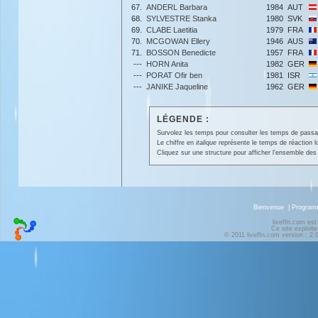
67.
ANDERL Barbara
1984
AUT
68.
SYLVESTRE Stanka
1980
SVK
69.
CLABE Laetitia
1979
FRA
70.
MCGOWAN Ellery
1946
AUS
71.
BOSSON Benedicte
1957
FRA
---
HORN Anita
1982
GER
---
PORAT Ofir ben
1981
ISR
---
JANIKE Jaqueline
1962
GER
LÉGENDE :
Survolez les temps pour consulter les temps de passage 
Le chiffre en
italique
représente le temps de réaction l
Cliquez sur une structure pour afficher l'ensemble des 
Bienvenue
|
Progra
liveffn.com est
Ce site exploite
© 2011 liveffn.com version : 2.