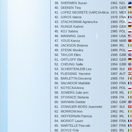
39.
SHERWEN Susan
1961
NZL
40.
DEEKEN Tina
1976
GER
41.
LOPEZ NEGRETE GARCIA Alicia
1971
MEX
42.
GIROS Valerie
1978
FRA
43.
STACHOWIAK Agnieszka
1969
POL
44.
RUNGE Kathrin
1969
GER
45.
KOJ Sabina
1985
POL
46.
MANNING Janet
1964
USA
47.
YOUS Kanza
1998
MAR
48.
JACKSON Brianna
1984
IRL
49.
STESIK Monika
1989
POL
50.
TAYLOR Ellen
1995
GBR
51.
ORTLOFF Elke
1953
GER
52.
CHEUNG Sallie
1954
GBR
53.
SCHERTENLEIB Lea
1990
SUI
54.
PLIESSNIG Yasmine
1997
AUT
55.
BARLETTA Giovanna
1965
ITA
56.
SALVADOR Mathilde
1993
FRA
57.
KOTECKA Anna
1965
POL
58.
SOMERS Julie-ann
1978
IRL
59.
STORACE Stefania
1958
ITA
60.
WAYMAN Debbie
1962
GBR
61.
STANGIER-BORS Jeannette
1967
SUI
62.
MORROW Ann
1962
IRL
63.
HEFFERNAN Patricia
1962
IRL
64.
MORIOT Laure
1984
FRA
65.
WARTELLE Pascale
1967
FRA
66.
DOYLE Orla
1961
IRL