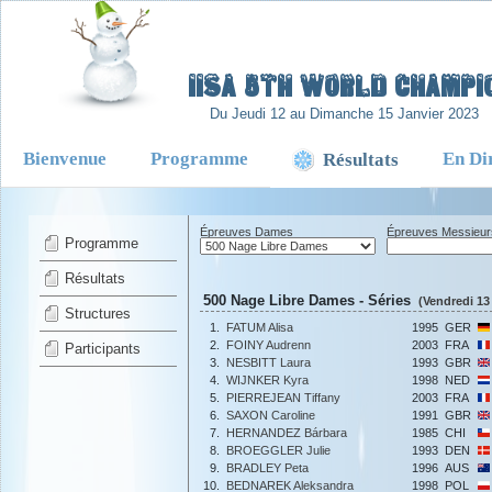
-
IISA 5TH WORLD CHAMPIO
Du Jeudi 12 au Dimanche 15 Janvier 2023
Bienvenue
Programme
En Di
Résultats
Épreuves Dames
Épreuves Messieur
Programme
Résultats
500 Nage Libre Dames - Séries
(Vendredi 13
Structures
1.
FATUM Alisa
1995
GER
2.
FOINY Audrenn
2003
FRA
Participants
3.
NESBITT Laura
1993
GBR
4.
WIJNKER Kyra
1998
NED
5.
PIERREJEAN Tiffany
2003
FRA
6.
SAXON Caroline
1991
GBR
7.
HERNANDEZ Bárbara
1985
CHI
8.
BROEGGLER Julie
1993
DEN
9.
BRADLEY Peta
1996
AUS
10.
BEDNAREK Aleksandra
1998
POL