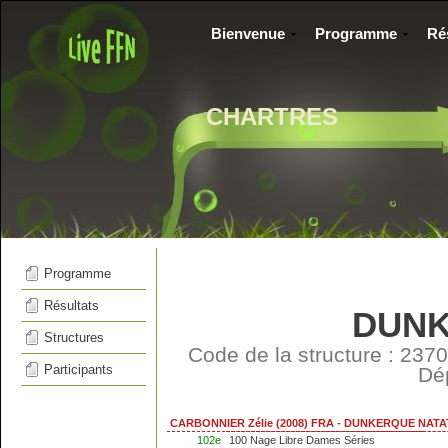
Bienvenue
Programme
Ré
CHARTRES
Programme
Résultats
DUNK
Structures
Code de la structure : 2
Participants
Dé
CARBONNIER Zélie (2008) FRA - DUNKERQUE NAT
102e
100 Nage Libre Dames Séries