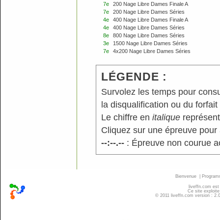
7e
200 Nage Libre Dames Finale A
7e
200 Nage Libre Dames Séries
4e
400 Nage Libre Dames Finale A
4e
400 Nage Libre Dames Séries
8e
800 Nage Libre Dames Séries
3e
1500 Nage Libre Dames Séries
7e
4x200 Nage Libre Dames Séries
LÉGENDE :
Survolez les temps pour consu
la disqualification ou du forfait
Le chiffre en
italique
représente
Cliquez sur une épreuve pour a
--:--.--
: Épreuve non courue a
Bienvenue
|
Progra
liveffn.com est
Ce site exploite
© 2011 liveffn.com version : 2.