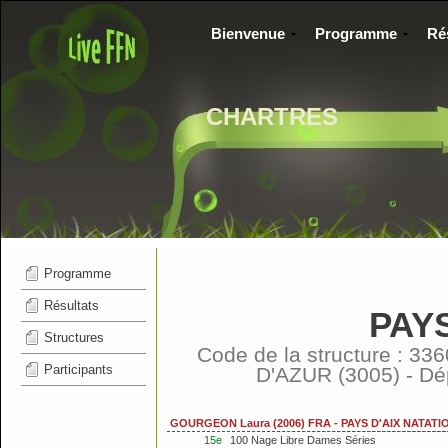
Bienvenue
Programme
Ré
CHARTRES
Programme
Résultats
PAYS
Structures
Code de la structure : 
Participants
D'AZUR (3005) - D
GOURGEON Laura (2006) FRA - PAYS D'AIX NATAT
15e
100 Nage Libre Dames Séries