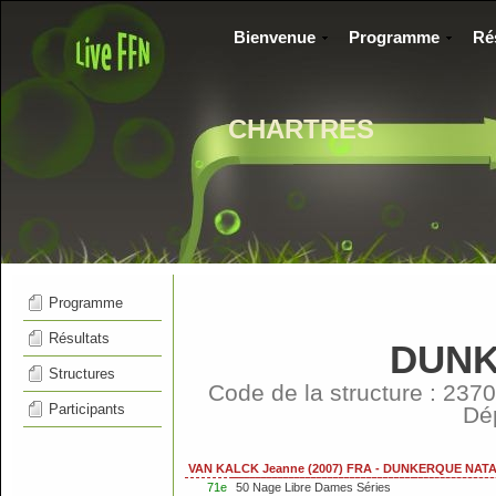
Bienvenue
Programme
Ré
CHARTRES
Programme
Résultats
DUNK
Structures
Code de la structure : 2
Participants
Dé
VAN KALCK Jeanne (2007) FRA - DUNKERQUE NAT
71e
50 Nage Libre Dames Séries