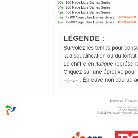
80e
100 Nage Libre Dames Séries
54e
200 Nage Libre Dames Séries
42e
400 Nage Libre Dames Séries
9e
4x100 Nage Libre Dames Séries
[2e relayeuse]
10e
4x200 Nage Libre Dames Séries
[
1ère
relayeuse]
LÉGENDE :
Survolez les temps pour consu
la disqualification ou du forfait
Le chiffre en
italique
représente
Cliquez sur une épreuve pour a
--:--.--
: Épreuve non courue a
Bienvenue
|
Progra
liveffn.com est
Ce site exploite
© 2011 liveffn.com version : 2.