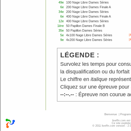
49e
100 Nage Libre Dames Séries
6e
200 Nage Libre Dames Finale A
34e
200 Nage Libre Dames Séries
6e
400 Nage Libre Dames Finale A
12e
400 Nage Libre Dames Séries
1ère
50 Papillon Dames Finale B
35e
50 Papillon Dames Séries
5e
4x100 Nage Libre Dames Séries
[
9e
4x200 Nage Libre Dames Séries
[
LÉGENDE :
Survolez les temps pour consu
la disqualification ou du forfait
Le chiffre en
italique
représente
Cliquez sur une épreuve pour a
--:--.--
: Épreuve non courue a
Bienvenue
|
Progra
liveffn.com est
Ce site exploite
© 2011 liveffn.com version : 2.