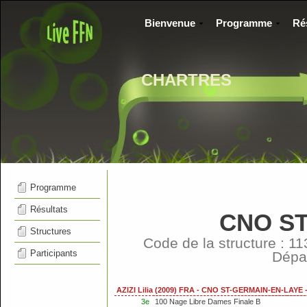
Bienvenue
Programme
Ré
CHARTRES
Programme
Résultats
CNO ST
Structures
Code de la structure : 
Participants
Dépa
AZIZI Lilia (2009) FRA - CNO ST-GERMAIN-EN-LAYE
3e
100 Nage Libre Dames Finale B