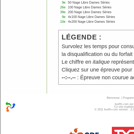
9e
50 Nage Libre Dames Séries
26e
100 Nage Libre Dames Séries
39e
200 Nage Libre Dames Séries
9e
4x100 Nage Libre Dames Séries
10e
4x200 Nage Libre Dames Séries
LÉGENDE :
Survolez les temps pour consu
la disqualification ou du forfait
Le chiffre en
italique
représente
Cliquez sur une épreuve pour a
--:--.--
: Épreuve non courue a
Bienvenue
|
Progra
liveffn.com est
Ce site exploite
© 2011 liveffn.com version : 2.