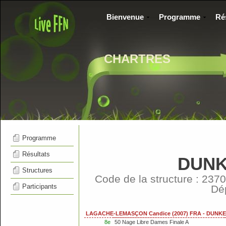
Bienvenue
Programme
Ré
CHARTRES
Programme
Résultats
DUNK
Structures
Code de la structure : 2
Participants
Dé
LAGACHE-LEMASÇON Candice (2007) FRA - DUNK
8e
50 Nage Libre Dames Finale A