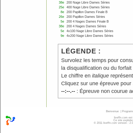
38e
200 Nage Libre Dames Séries
25e
400 Nage Libre Dames Séries
8e
200 Papillon Dames Finale B
26e
200 Papillon Dames Séries
5e
200 4 Nages Dames Finale B
38e
200 4 Nages Dames Séries
5e
4x100 Nage Libre Dames Séries
9e
4x200 Nage Libre Dames Séries
LÉGENDE :
Survolez les temps pour consu
la disqualification ou du forfait
Le chiffre en
italique
représente
Cliquez sur une épreuve pour a
--:--.--
: Épreuve non courue a
Bienvenue
|
Progra
liveffn.com est
Ce site exploite
© 2011 liveffn.com version : 2.