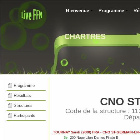
Bienvenue
Programme
Ré
CHARTRES
Programme
Résultats
CNO ST
Structures
Code de la structure : 
Participants
Dépa
TOURNAY Sarah (2008) FRA - CNO ST-GERMAIN-EN-
3e
200 Nage Libre Dames Finale B