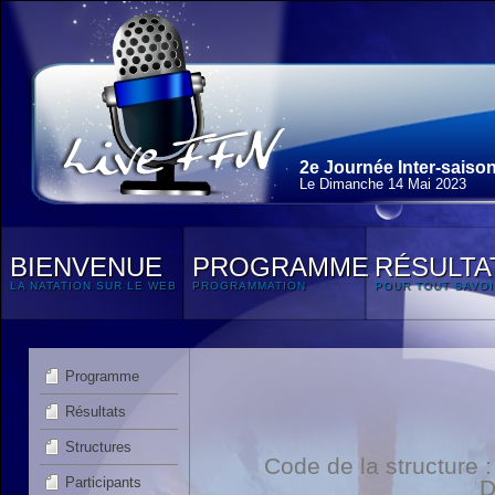
2e Journée Inter-saison
Le Dimanche 14 Mai 2023
BIENVENUE
PROGRAMME
RÉSULTA
LA NATATION SUR LE WEB
PROGRAMMATION
POUR TOUT SAVOI
Programme
Résultats
Structures
Code de la structure
Participants
D