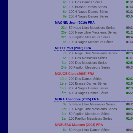
6e
100 Dos Dames Séries
01:2
6e
100 Brasse Dames Séries
01:3
6e
100 4 Nages Dames Séries
01:2
8e
200 4 Nages Dames Séries
03:0
MAGNIN Jean (2010) FRA
23e
50 Nage Libre Messieurs Séries
00:3
25e
100 Nage Libre Messieurs Séries
01:2
32e
50 Papillon Messieurs Séries
00:4
14e
100 4 Nages Messieurs Séries
01:3
METTE Yael (2010) FRA
7e
200 Nage Libre Messieurs Séries
02:3
5e
100 Dos Messieurs Séries
01:1
1er
200 Dos Messieurs Séries
02:5
24e
50 Papillon Messieurs Séries
00:3
MOUGE Clara (2005) FRA
1ère
200 Dos Dames Séries
02:3
1ère
200 Brasse Dames Séries
02:5
1ère
200 4 Nages Dames Séries
02:3
1ère
400 4 Nages Dames Séries
05:2
MURA Theodore (2005) FRA
3e
50 Nage Libre Messieurs Séries
00:2
1er
100 Nage Libre Messieurs Séries
00:5
1er
50 Papillon Messieurs Séries
00:2
1er
100 Papillon Messieurs Séries
01:0
NIVELEAU Maeleen (2008) FRA
8e
50 Nage Libre Dames Séries
00:3