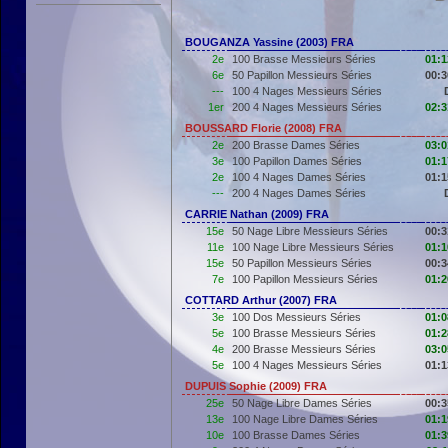
BOUGANZA Yassine (2003) FRA
2e
100 Brasse Messieurs Séries
01:1
6e
50 Papillon Messieurs Séries
00:3
---
100 4 Nages Messieurs Séries
1er
200 4 Nages Messieurs Séries
02:3
BOUSSARD Florie (2008) FRA
2e
200 Brasse Dames Séries
03:0
3e
100 Papillon Dames Séries
01:1
2e
100 4 Nages Dames Séries
01:1
---
200 4 Nages Dames Séries
CARRIE Nathan (2009) FRA
15e
50 Nage Libre Messieurs Séries
00:3
11e
100 Nage Libre Messieurs Séries
01:1
15e
50 Papillon Messieurs Séries
00:3
7e
100 Papillon Messieurs Séries
01:2
COTTARD Arthur (2007) FRA
3e
100 Dos Messieurs Séries
01:0
5e
100 Brasse Messieurs Séries
01:2
4e
200 Brasse Messieurs Séries
03:0
5e
100 4 Nages Messieurs Séries
01:1
DUPUIS Sophie (2009) FRA
25e
50 Nage Libre Dames Séries
00:3
13e
100 Nage Libre Dames Séries
01:1
10e
100 Brasse Dames Séries
01:3