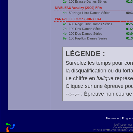
2e
100 Brasse Dames Séries
01:3
NIVELEAU Veralizy (2009) FRA
4e
50 Nage Libre Dames Séries
00:3
PANAVILLE Emma (2007) FRA
4e
400 Nage Libre Dames Séries
05:5
7e
100 Dos Dames Séries
01:2
4e
200 Dos Dames Séries
03:0
9e
100 Papillon Dames Séries
01:3
LÉGENDE :
Survolez les temps pour cons
la disqualification ou du forfa
Le chiffre en
italique
représen
Cliquez sur une épreuve pour
--:--.--
: Épreuve non courue
Bienvenue
|
Progra
liveffn.com est
Ce site exploite
© 2011 liveffn.com version : 2.