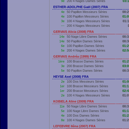
9e
200 4 Nages Dames Séries
03:1
ESTHER-ADOLPHE Gaël (2007) FRA
4e
50 Papillon Messieurs Séries
00:2
4e
100 Papillon Messieurs Séries
01:0
3e
100 4 Nages Messieurs Séries
01:1
---
200 4 Nages Messieurs Séries
GERVAIS Alicia (2008) FRA
14e
50 Nage Libre Dames Séries
00:3
14e
50 Papillon Dames Séries
00:3
6e
100 Papillon Dames Séries
01:2
5e
200 4 Nages Dames Séries
02:5
GERVAIS Andréa (1999) FRA
1ère
100 Brasse Dames Séries
01:2
3e
200 Brasse Dames Séries
03:0
5e
50 Papillon Dames Séries
00:3
HEYSE Axel (2008) FRA
2e
100 Dos Messieurs Séries
01:0
1er
100 Brasse Messieurs Séries
01:1
1er
200 Brasse Messieurs Séries
02:4
2e
100 4 Nages Messieurs Séries
01:0
KOBIELA Aline (2009) FRA
11e
50 Nage Libre Dames Séries
00:3
5e
100 Nage Libre Dames Séries
01:1
4e
100 Dos Dames Séries
01:2
8e
100 4 Nages Dames Séries
01:2
LEFEBVRE Iléna (2007) FRA