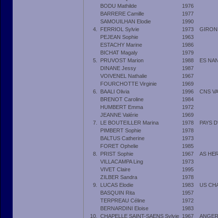
BODU Mathilde
1976
BARRERE Camille
1977
SAMOUILHAN Elodie
1990
4.
FERRIOL Sylvie
1973
GIRON
PEJEAN Sophie
1963
ESTACHY Marine
1986
BICHAT Magaly
1979
5.
PRUVOST Marion
1988
ES NA
DINANE Jessy
1987
VOIVENEL Nathalie
1967
FOURCHOTTE Virginie
1969
6.
BAALI Olivia
1996
CNS V
BRENOT Caroline
1984
HUMBERT Emma
1972
JEANNE Valérie
1969
7.
LE BOUTEILLER Marina
1978
PAYS D
PIMBERT Sophie
1978
BALTUS Catherine
1973
FORET Ophelie
1985
8.
PRIST Sophie
1967
AS HE
VILLACAMPA Ling
1973
VIVET Claire
1995
ZILBER Sandra
1978
9.
LUCAS Elodie
1983
US CH
BASQUIN Rita
1957
TERPREAU Céline
1972
BERNARDINI Eloise
1983
10.
CHAPELLE SAINT-SAENS Sylvie
1967
ANGER