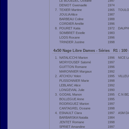
LE BOUEDEC Oceane
1997
DENIOT Gwenaelle
1974
7.
TEXIER Martine
1965
TOULO
JOULIA Alice
1987
BARBEAU Coline
1988
CORDIER Amélie
1996
8.
POURET Katia
1972
DAUPH
SOMBRET Estelle
1983
LODS Roxane
1996
TRINDER Justine
1998
4x50 Nage Libre Dames - Séries R1 : 100 
1.
NATALICCHI Marion
1996
NICE 
MORYOUSEF Salomé
1997
GUITTON Romane
1996
MARONNIER Margaux
1992
2.
ATCHOU Yelen
1995
VILLE
PLISSONNIER Marie
1998
LEBLANC Alice
1992
LONGEVIAL Julie
1990
3.
GODAIL Manon
1995
C.N B
BOLLEGUE Anne
1995
RODRIGUEZ Marion
1997
CANTAGREL Oceane
1998
4.
ESNAULT Clara
1997
ASM D
BARBARSKA Natalia
1984
JENTET Romane
1998
SPRIET Amandine
1997