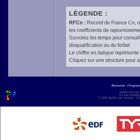
LÉGENDE :
RFCn :
Record de France Cn, n 
les coefficients de rajeunisseme
Survolez les temps pour consulte
disqualification ou du forfait
Le chiffre en
italique
représente 
Cliquez sur une structure pour af
Bienvenue
|
Progra
liveffn.com est
Ce site exploite
© 2011 liveffn.com version : 2.