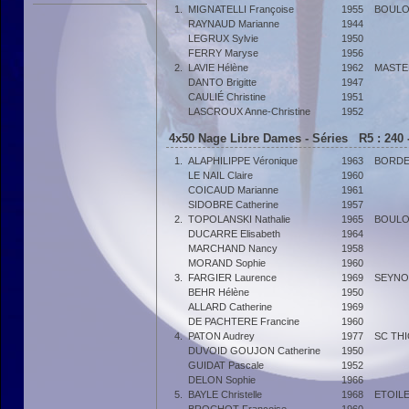
1.
MIGNATELLI Françoise
1955
BOULO
RAYNAUD Marianne
1944
LEGRUX Sylvie
1950
FERRY Maryse
1956
2.
LAVIE Hélène
1962
MASTE
DANTO Brigitte
1947
CAULIÉ Christine
1951
LASCROUX Anne-Christine
1952
4x50 Nage Libre Dames - Séries R5 : 240 
1.
ALAPHILIPPE Véronique
1963
BORDE
LE NAIL Claire
1960
COICAUD Marianne
1961
SIDOBRE Catherine
1957
2.
TOPOLANSKI Nathalie
1965
BOULO
DUCARRE Elisabeth
1964
MARCHAND Nancy
1958
MORAND Sophie
1960
3.
FARGIER Laurence
1969
SEYNO
BEHR Hélène
1950
ALLARD Catherine
1969
DE PACHTERE Francine
1960
4.
PATON Audrey
1977
SC THI
DUVOID GOUJON Catherine
1950
GUIDAT Pascale
1952
DELON Sophie
1966
5.
BAYLE Christelle
1968
ETOILE