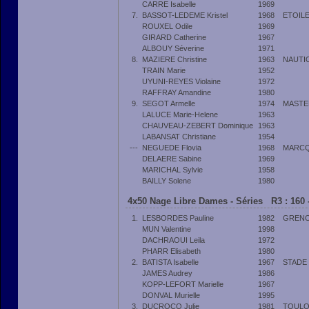
CARRE Isabelle
1969
7.
BASSOT-LEDEME Kristel
1968
ETOILE
ROUXEL Odile
1969
GIRARD Catherine
1967
ALBOUY Séverine
1971
8.
MAZIERE Christine
1963
NAUTI
TRAIN Marie
1952
UYUNI-REYES Violaine
1972
RAFFRAY Amandine
1980
9.
SEGOT Armelle
1974
MASTE
LALUCE Marie-Helene
1963
CHAUVEAU-ZEBERT Dominique
1963
LABANSAT Christiane
1954
---
NEGUEDE Flovia
1968
MARCQ
DELAERE Sabine
1969
MARICHAL Sylvie
1958
BAILLY Solene
1980
4x50 Nage Libre Dames - Séries R3 : 160 
1.
LESBORDES Pauline
1982
GRENO
MUN Valentine
1998
DACHRAOUI Leila
1972
PHARR Elisabeth
1980
2.
BATISTA Isabelle
1967
STADE
JAMES Audrey
1986
KOPP-LEFORT Marielle
1967
DONVAL Murielle
1995
3.
DUCROCQ Julie
1981
TOULO