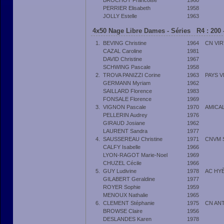
BROCHOT Francoise
1960
PERRIER Elisabeth
1958
JOLLY Estelle
1963
4x50 Nage Libre Dames - Séries R4 : 200 
1.
BEVING Christine
1964
CN VI
CAZAL Caroline
1981
DAVID Christine
1967
SCHWING Pascale
1958
2.
TROVA PANIZZI Corine
1963
PAYS V
GERMANN Myriam
1962
SAILLARD Florence
1983
FONSALE Florence
1969
3.
VIGNON Pascale
1970
AMICA
PELLERIN Audrey
1976
GIRAUD Josiane
1962
LAURENT Sandra
1977
4.
SAUSSEREAU Christine
1971
CNVM 
CALFY Isabelle
1966
LYON-RAGOT Marie-Noel
1969
CHUZEL Cécile
1966
5.
GUY Ludivine
1978
AC HY
GILABERT Geraldine
1977
ROYER Sophie
1959
MENOUX Nathalie
1965
6.
CLEMENT Stéphanie
1975
CN AN
BROWSE Claire
1956
DESLANDES Karen
1978