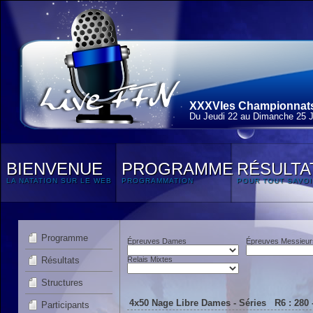
XXXVIes Championnats 
Du Jeudi 22 au Dimanche 25 J
BIENVENUE
PROGRAMME
RÉSULTA
LA NATATION SUR LE WEB
PROGRAMMATION
POUR TOUT SAVOI
Programme
Épreuves Dames
Épreuves Messieur
Résultats
Relais Mixtes
Structures
4x50 Nage Libre Dames - Séries R6 : 280 
Participants