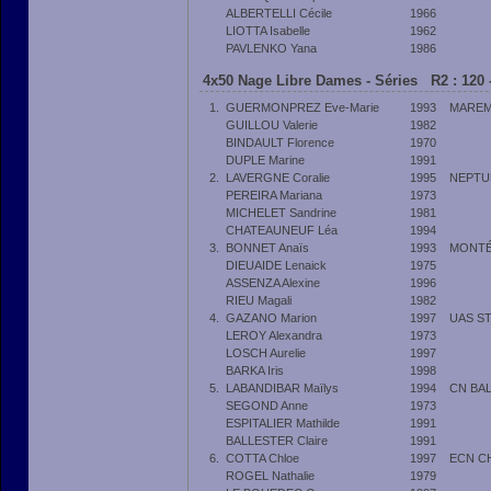
ALBERTELLI Cécile
1966
LIOTTA Isabelle
1962
PAVLENKO Yana
1986
4x50 Nage Libre Dames - Séries R2 : 120 
1.
GUERMONPREZ Eve-Marie
1993
MAREM
GUILLOU Valerie
1982
BINDAULT Florence
1970
DUPLE Marine
1991
2.
LAVERGNE Coralie
1995
NEPTU
PEREIRA Mariana
1973
MICHELET Sandrine
1981
CHATEAUNEUF Léa
1994
3.
BONNET Anaïs
1993
MONTÉ
DIEUAIDE Lenaick
1975
ASSENZA Alexine
1996
RIEU Magali
1982
4.
GAZANO Marion
1997
UAS S
LEROY Alexandra
1973
LOSCH Aurelie
1997
BARKA Iris
1998
5.
LABANDIBAR Maïlys
1994
CN BA
SEGOND Anne
1973
ESPITALIER Mathilde
1991
BALLESTER Claire
1991
6.
COTTA Chloe
1997
ECN C
ROGEL Nathalie
1979