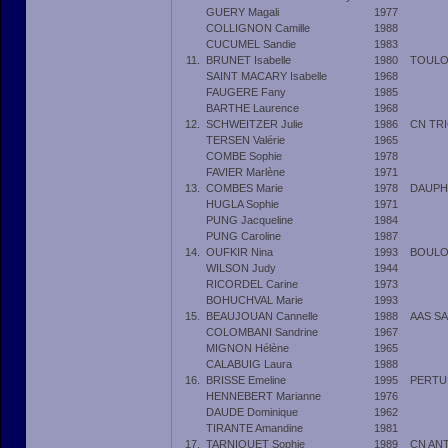
GUERY Magali
1977
COLLIGNON Camille
1988
CUCUMEL Sandie
1983
11.
BRUNET Isabelle
1980
TOULO
SAINT MACARY Isabelle
1968
FAUGERE Fany
1985
BARTHE Laurence
1968
12.
SCHWEITZER Julie
1986
CN TR
TERSEN Valérie
1965
COMBE Sophie
1978
FAVIER Marlène
1971
13.
COMBES Marie
1978
DAUPH
HUGLA Sophie
1971
PUNG Jacqueline
1984
PUNG Caroline
1987
14.
OUFKIR Nina
1993
BOULO
WILSON Judy
1944
RICORDEL Carine
1973
BOHUCHVAL Marie
1993
15.
BEAUJOUAN Cannelle
1988
AAS SA
COLOMBANI Sandrine
1967
MIGNON Hélène
1965
CALABUIG Laura
1988
16.
BRISSE Emeline
1995
PERTU
HENNEBERT Marianne
1976
DAUDE Dominique
1962
TIRANTE Amandine
1981
17.
TARNIQUET Sophie
1989
CN AN