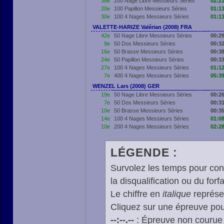
38e
200 Nage Libre Messieurs Séries
02:21
20e
100 Papillon Messieurs Séries
01:13
30e
100 4 Nages Messieurs Séries
01:13
VALETTE-HARIZE Valérian (2008) FRA
42e
50 Nage Libre Messieurs Séries
00:29
9e
50 Dos Messieurs Séries
00:32
16e
50 Brasse Messieurs Séries
00:38
24e
50 Papillon Messieurs Séries
00:33
27e
100 4 Nages Messieurs Séries
01:12
7e
400 4 Nages Messieurs Séries
05:39
WENZEL Lars (2008) GER
19e
50 Nage Libre Messieurs Séries
00:26
7e
50 Dos Messieurs Séries
00:31
10e
50 Brasse Messieurs Séries
00:35
14e
100 4 Nages Messieurs Séries
01:08
10e
200 4 Nages Messieurs Séries
02:28
LÉGENDE :
Survolez les temps pour cons
la disqualification ou du forfa
Le chiffre en
italique
représen
Cliquez sur une épreuve pour
--:--.--
: Épreuve non courue