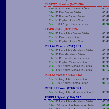
CLERTEAU Leelou (2007) FRA
63e
50 Nage Libre Dames Séries
00:37
32e
50 Dos Dames Séries
00:44
24e
50 Brasse Dames Séries
00:49
29e
50 Papillon Dames Séries
00:40
50e
100 4 Nages Dames Séries
01:34
LAVINA Chloé (2002) FRA
54e
50 Nage Libre Dames Séries
00:35
25e
50 Dos Dames Séries
00:42
30e
50 Papillon Dames Séries
00:40
PELLAY Clement (2008) FRA
23e
50 Nage Libre Messieurs Séries
00:27
6e
50 Dos Messieurs Séries
00:31
11e
50 Brasse Messieurs Séries
00:36
20e
50 Papillon Messieurs Séries
00:30
20e
100 4 Nages Messieurs Séries
01:09
5e
400 4 Nages Messieurs Séries
05:17
PELLAY Morgane (2003) FRA
12e
50 Nage Libre Dames Séries
00:30
8e
100 4 Nages Dames Séries
01:15
RENAULT Erwan (2000) FRA
52e
50 Nage Libre Messieurs Séries
00:31
ROBERT Sylvain (1999) FRA
35e
50 Nage Libre Messieurs Séries
00:28
21e
100 Nage Libre Messieurs Séries
01:02