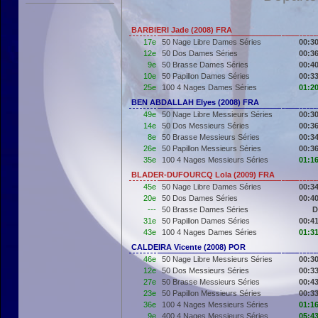
BARBIERI Jade (2008) FRA
17e
50 Nage Libre Dames Séries
00:30
12e
50 Dos Dames Séries
00:36
9e
50 Brasse Dames Séries
00:40
10e
50 Papillon Dames Séries
00:33
25e
100 4 Nages Dames Séries
01:20
BEN ABDALLAH Elyes (2008) FRA
49e
50 Nage Libre Messieurs Séries
00:30
14e
50 Dos Messieurs Séries
00:36
8e
50 Brasse Messieurs Séries
00:34
26e
50 Papillon Messieurs Séries
00:36
35e
100 4 Nages Messieurs Séries
01:16
BLADER-DUFOURCQ Lola (2009) FRA
45e
50 Nage Libre Dames Séries
00:34
20e
50 Dos Dames Séries
00:40
---
50 Brasse Dames Séries
D
31e
50 Papillon Dames Séries
00:41
43e
100 4 Nages Dames Séries
01:31
CALDEIRA Vicente (2008) POR
46e
50 Nage Libre Messieurs Séries
00:30
12e
50 Dos Messieurs Séries
00:33
27e
50 Brasse Messieurs Séries
00:43
23e
50 Papillon Messieurs Séries
00:33
36e
100 4 Nages Messieurs Séries
01:16
9e
400 4 Nages Messieurs Séries
05:43