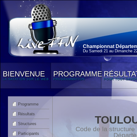
Championnat Départeme
Du Samedi 21 au Dimanche 22
BIENVENUE
PROGRAMME
RÉSULTA
LA NATATION SUR LE WEB
PROGRAMMATION
POUR TOUT SAVOI
Programme
Résultats
TOULOU
Structures
Code de la structure
Participants
Départ