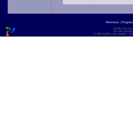
Bienvenue
|
Progra
liveffn.com est
Ce site exploite
© 2011 liveffn.com version : 2.