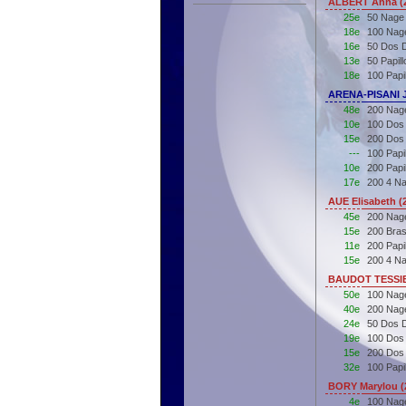
ALBERT Anna (
25e
50 Nage
18e
100 Nag
16e
50 Dos 
13e
50 Papil
18e
100 Papi
ARENA-PISANI J
48e
200 Nage
10e
100 Dos 
15e
200 Dos 
---
100 Papi
10e
200 Papi
17e
200 4 Na
AUE Elisabeth (
45e
200 Nag
15e
200 Bra
11e
200 Papi
15e
200 4 N
BAUDOT TESSIE
50e
100 Nag
40e
200 Nag
24e
50 Dos 
19e
100 Dos
15e
200 Dos
32e
100 Papi
BORY Marylou (
4e
100 Nag