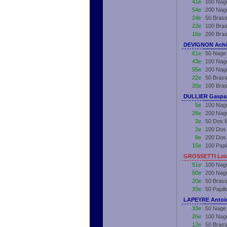
41e
100 Nage
54e
200 Nage
24e
50 Brass
22e
100 Bras
16e
200 Bras
DEVIGNON Achil
61e
50 Nage 
43e
100 Nage
55e
200 Nage
22e
50 Brass
20e
100 Bras
DULLIER Gaspar
5e
100 Nage
26e
200 Nage
2e
50 Dos M
2e
100 Dos 
8e
200 Dos 
15e
100 Papi
GROSSETTI Leia
51e
100 Nag
50e
200 Nag
20e
50 Bras
33e
50 Papil
LAPEYRE Antoin
33e
50 Nage 
26e
100 Nage
12e
50 Brass