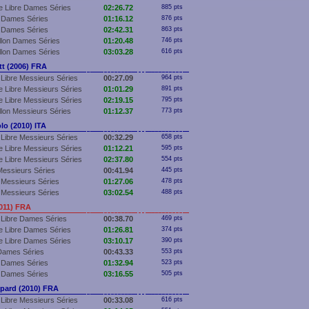
e Libre Dames Séries
02:26.72
885 pts
 Dames Séries
01:16.12
876 pts
 Dames Séries
02:42.31
863 pts
llon Dames Séries
01:20.48
746 pts
llon Dames Séries
03:03.28
616 pts
t (2006) FRA
Libre Messieurs Séries
00:27.09
964 pts
 Libre Messieurs Séries
01:01.29
891 pts
 Libre Messieurs Séries
02:19.15
795 pts
llon Messieurs Séries
01:12.37
773 pts
lo (2010) ITA
Libre Messieurs Séries
00:32.29
658 pts
 Libre Messieurs Séries
01:12.21
595 pts
 Libre Messieurs Séries
02:37.80
554 pts
essieurs Séries
00:41.94
445 pts
Messieurs Séries
01:27.06
478 pts
Messieurs Séries
03:02.54
488 pts
011) FRA
 Libre Dames Séries
00:38.70
469 pts
e Libre Dames Séries
01:26.81
374 pts
e Libre Dames Séries
03:10.17
390 pts
Dames Séries
00:43.33
553 pts
 Dames Séries
01:32.94
523 pts
 Dames Séries
03:16.55
505 pts
ard (2010) FRA
Libre Messieurs Séries
00:33.08
616 pts