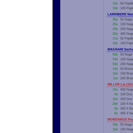
15e
50 Papil
19e
100 Papi
LARRIBERE Math
36e
50 Nage 
25e
100 Nage
33e
200 Nage
25e
400 Nage
21e
50 Papil
16e
100 Papi
MAGNANI Sacha
56e
50 Nage 
34e
100 Nage
53e
200 Nage
14e
50 Brass
16e
100 Bras
11e
200 Bras
MILLER Lia (20
15e
400 Nag
9e
100 Dos
10e
200 Dos
28e
100 4 N
9e
200 4 N
6e
400 4 N
MONDANGE Paul
26e
50 Nage
16e
100 Nag