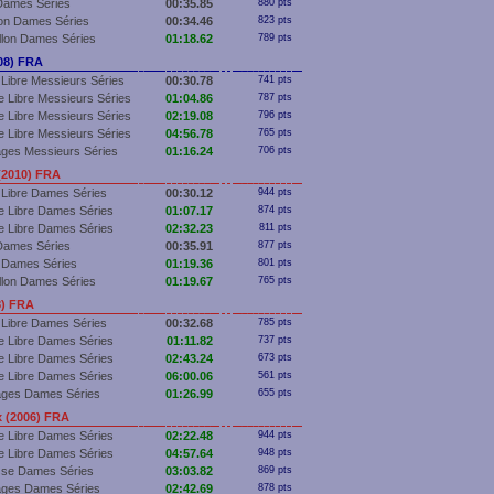
Dames Séries
00:35.85
880 pts
lon Dames Séries
00:34.46
823 pts
llon Dames Séries
01:18.62
789 pts
08) FRA
Libre Messieurs Séries
00:30.78
741 pts
 Libre Messieurs Séries
01:04.86
787 pts
 Libre Messieurs Séries
02:19.08
796 pts
 Libre Messieurs Séries
04:56.78
765 pts
ges Messieurs Séries
01:16.24
706 pts
(2010) FRA
 Libre Dames Séries
00:30.12
944 pts
e Libre Dames Séries
01:07.17
874 pts
e Libre Dames Séries
02:32.23
811 pts
Dames Séries
00:35.91
877 pts
 Dames Séries
01:19.36
801 pts
llon Dames Séries
01:19.67
765 pts
8) FRA
 Libre Dames Séries
00:32.68
785 pts
e Libre Dames Séries
01:11.82
737 pts
e Libre Dames Séries
02:43.24
673 pts
e Libre Dames Séries
06:00.06
561 pts
ages Dames Séries
01:26.99
655 pts
 (2006) FRA
e Libre Dames Séries
02:22.48
944 pts
e Libre Dames Séries
04:57.64
948 pts
sse Dames Séries
03:03.82
869 pts
ages Dames Séries
02:42.69
878 pts