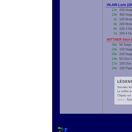
VILAIN Loris (2
12e
200 Nage
13e
400 Nage
2e
100 Bras
4e
200 Bras
8e
100 4 Na
7e
200 4 Na
WITTMER Siloé 
39e
50 Nage
24e
100 Nag
35e
200 Nag
19e
50 Dos 
17e
100 Dos
24e
100 Papi
LÉGEND
Survolez les
Le chiffre 
Cliquez sur 
--:--.--
: Épr