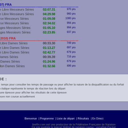
007) FRA
 Libre Messieurs Séries
02:07.31
970 pts
 Libre Messieurs Séries
04:29.98
960 pts
se Messieurs Séries
01:09.08
1080 pts
se Messieurs Séries
02:34.02
994 pts
ges Messieurs Séries
01:05.10
994 pts
ges Messieurs Séries
02:23.85
937 pts
(2010) FRA
 Libre Dames Séries
00:33.30
749 pts
e Libre Dames Séries
01:13.27
697 pts
e Libre Dames Séries
02:42.77
679 pts
Dames Séries
00:39.39
716 pts
 Dames Séries
01:24.96
679 pts
llon Dames Séries
01:32.56
496 pts
E :
 temps pour consulter les temps de passage ou pour afficher la nature de la disqualification ou du forfait
en
italique
représente le temps de réaction lors du départ
une épreuve pour afficher les résultats de cette épreuve
euve non courue actuellement
Bienvenue
|
Programme
|
Liste de départ
|
Résultats
|
En Direct
liveffn.com est une production de la Fédération Française de Natation
Ce site exploite le logiciel fédéral de natation course : extraNat-Pocket