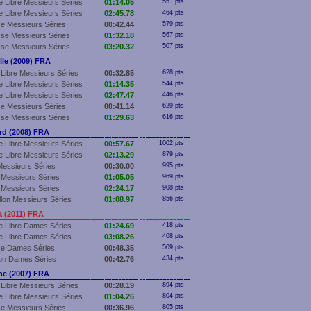
 Libre Messieurs Séries
01:14.05
551 pts
 Libre Messieurs Séries
02:45.78
464 pts
e Messieurs Séries
00:42.44
579 pts
se Messieurs Séries
01:32.18
567 pts
se Messieurs Séries
03:20.32
507 pts
le (2009) FRA
Libre Messieurs Séries
00:32.85
628 pts
 Libre Messieurs Séries
01:14.35
544 pts
 Libre Messieurs Séries
02:47.47
446 pts
e Messieurs Séries
00:41.14
629 pts
se Messieurs Séries
01:29.63
616 pts
d (2008) FRA
 Libre Messieurs Séries
00:57.67
1002 pts
 Libre Messieurs Séries
02:13.29
879 pts
essieurs Séries
00:30.00
995 pts
Messieurs Séries
01:05.05
969 pts
Messieurs Séries
02:24.17
908 pts
llon Messieurs Séries
01:08.97
856 pts
 (2011) FRA
e Libre Dames Séries
01:24.69
418 pts
e Libre Dames Séries
03:08.26
408 pts
se Dames Séries
00:48.35
509 pts
lon Dames Séries
00:42.76
434 pts
e (2007) FRA
Libre Messieurs Séries
00:28.19
894 pts
 Libre Messieurs Séries
01:04.26
804 pts
e Messieurs Séries
00:36.96
805 pts