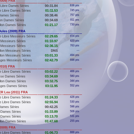
2009) FRA
 Libre Dames Séries
00:31.84
836 pts
e Libre Dames Séries
01:11.53
745 pts
Dames Séries
00:38.46
757 pts
lon Dames Séries
00:34.69
811 pts
llon Dames Séries
01:21.17
730 pts
ules (2009) FRA
 Libre Messieurs Séries
02:29.65
654 pts
Messieurs Séries
01:10.97
820 pts
Messieurs Séries
02:36.15
763 pts
llon Messieurs Séries
DNS
---
llon Messieurs Séries
03:01.33
494 pts
ges Messieurs Séries
02:42.79
698 pts
2010) FRA
e Libre Dames Séries
03:02.22
466 pts
sse Dames Séries
03:34.69
580 pts
llon Dames Séries
03:32.75
344 pts
ages Dames Séries
03:11.95
552 pts
R Lea (2011) FRA
e Libre Dames Séries
01:24.33
426 pts
e Libre Dames Séries
02:55.94
530 pts
Dames Séries
00:42.25
596 pts
 Dames Séries
01:33.89
506 pts
 Dames Séries
03:13.70
531 pts
llon Dames Séries
01:47.68
255 pts
2009) FRA
e Libre Dames Séries
01:06.73
888 pts