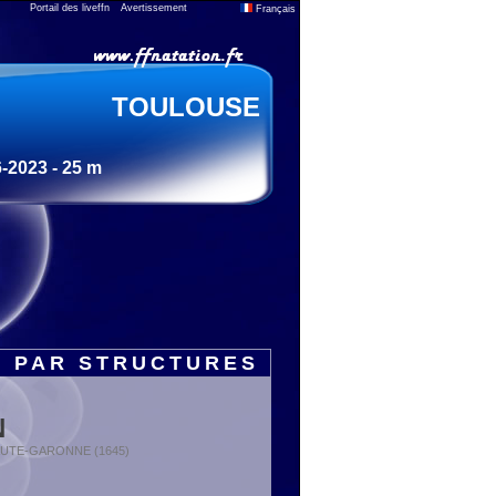
Portail des liveffn
Avertissement
Français
TOULOUSE
-2023 - 25 m
S PAR STRUCTURES
N
: HAUTE-GARONNE (1645)