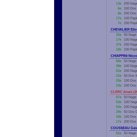
13e
200 Nag
6e
100 Dos
8e
200 Dos
17e
100 Papi
7e
200 Papi
CHEVALIER Eliot
25e
50 Nage 
17e
100 Nage
37e
200 Nage
18e
100 Papi
CHIAPPINI Nicco
58e
50 Nage 
38e
100 Nage
52e
200 Nage
22e
50 Dos M
20e
100 Dos 
23e
200 Dos 
CLERC Anais (2
67e
50 Nage
53e
100 Nag
53e
200 Nag
29e
50 Dos 
18e
100 Dos
17e
200 Dos
COUSSEAU Gasp
62e
50 Nage 