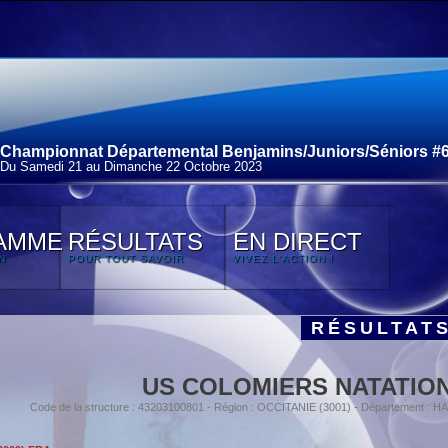
Championnat Départemental Benjamins/Juniors/Séniors #6
Du Samedi 21 au Dimanche 22 Octobre 2023
AMME
RÉSULTATS
EN DIRECT
N
POUR TOUT SAVOIR
VIVEZ L'ACTION !
RÉSULTAT
US COLOMIERS NATATIO
Code de la structure : 43203100801 - Région : OCCITANIE (3001) - Département 