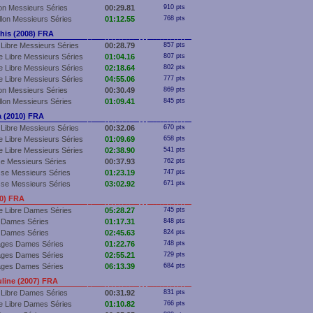
lon Messieurs Séries
00:29.81
910 pts
llon Messieurs Séries
01:12.55
768 pts
is (2008) FRA
Libre Messieurs Séries
00:28.79
857 pts
 Libre Messieurs Séries
01:04.16
807 pts
 Libre Messieurs Séries
02:18.64
802 pts
 Libre Messieurs Séries
04:55.06
777 pts
lon Messieurs Séries
00:30.49
869 pts
llon Messieurs Séries
01:09.41
845 pts
 (2010) FRA
Libre Messieurs Séries
00:32.06
670 pts
 Libre Messieurs Séries
01:09.69
658 pts
 Libre Messieurs Séries
02:38.90
541 pts
e Messieurs Séries
00:37.93
762 pts
se Messieurs Séries
01:23.19
747 pts
se Messieurs Séries
03:02.92
671 pts
10) FRA
e Libre Dames Séries
05:28.27
745 pts
 Dames Séries
01:17.31
848 pts
 Dames Séries
02:45.63
824 pts
ages Dames Séries
01:22.76
748 pts
ages Dames Séries
02:55.21
729 pts
ages Dames Séries
06:13.39
684 pts
ine (2007) FRA
 Libre Dames Séries
00:31.92
831 pts
e Libre Dames Séries
01:10.82
766 pts