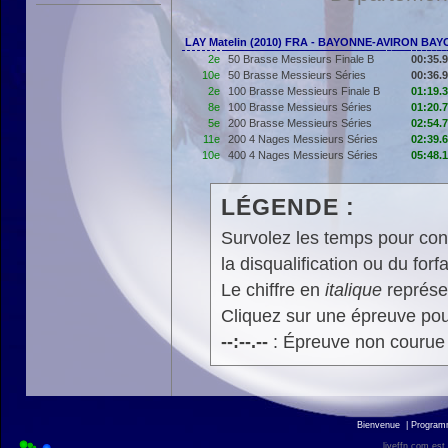
LAY Matelin (2010) FRA - BAYONNE-AVIRON BA
2e
50 Brasse Messieurs Finale B
00:35.
10e
50 Brasse Messieurs Séries
00:36.
2e
100 Brasse Messieurs Finale B
01:19.
8e
100 Brasse Messieurs Séries
01:20.
5e
200 Brasse Messieurs Séries
02:54.
11e
200 4 Nages Messieurs Séries
02:39.
10e
400 4 Nages Messieurs Séries
05:48.
LÉGENDE :
Survolez les temps pour cons
la disqualification ou du forfa
Le chiffre en
italique
représen
Cliquez sur une épreuve pour
--:--.--
: Épreuve non courue
Bienvenue
|
Progra
liveffn.com est