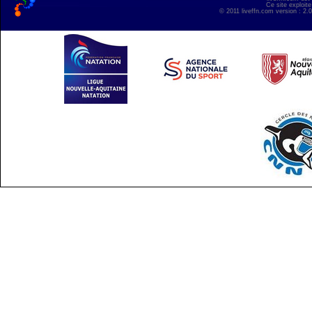
Ce site exploite
© 2011 liveffn.com version : 2.