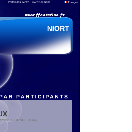
Portail des liveffn
Avertissement
Français
NIORT
PAR PARTICIPANTS
UX
rtement : GIRONDE (1646)