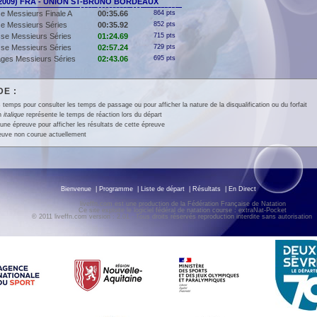
(2009) FRA - UNION ST-BRUNO BORDEAUX
e Messieurs Finale A
00:35.66
864 pts
e Messieurs Séries
00:35.92
852 pts
se Messieurs Séries
01:24.69
715 pts
se Messieurs Séries
02:57.24
729 pts
ges Messieurs Séries
02:43.06
695 pts
E :
 temps pour consulter les temps de passage ou pour afficher la nature de la disqualification ou du forfait
en
italique
représente le temps de réaction lors du départ
une épreuve pour afficher les résultats de cette épreuve
euve non courue actuellement
Bienvenue
|
Programme
|
Liste de départ
|
Résultats
|
En Direct
liveffn.com est une production de la Fédération Française de Natation
Ce site exploite le logiciel fédéral de natation course : extraNat-Pocket
© 2011 liveffn.com version : 2.01 - Tous droits réservés reproduction interdite sans autorisatio