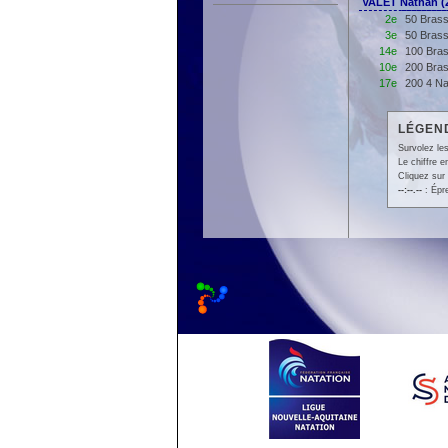
VALET Nathan 
2e
50 Brass
3e
50 Brass
14e
100 Bras
10e
200 Bras
17e
200 4 Na
LÉGEND
Survolez les
Le chiffre 
Cliquez sur 
--:--.--
: Épr