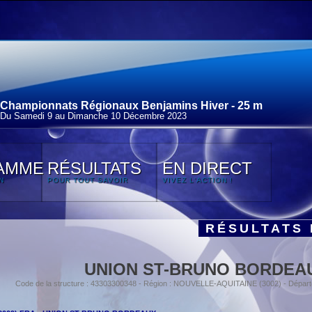
Championnats Régionaux Benjamins Hiver - 25 m
Du Samedi 9 au Dimanche 10 Décembre 2023
AMME
RÉSULTATS
EN DIRECT
N
POUR TOUT SAVOIR
VIVEZ L'ACTION !
RÉSULTATS 
UNION ST-BRUNO BORDEA
Code de la structure : 43303300348 - Région : NOUVELLE-AQUITAINE (3002) - Dépa