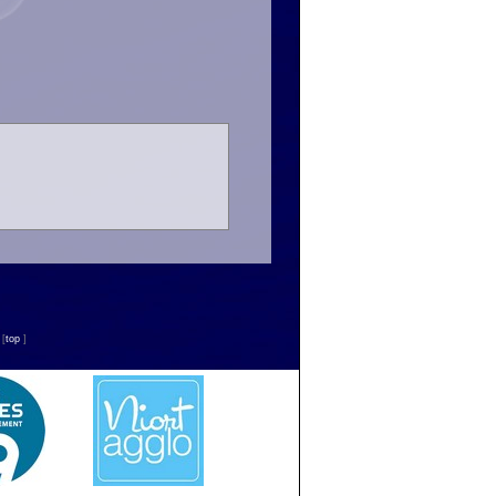
n
[
top
]