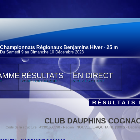
Championnats Régionaux Benjamins Hiver - 25 m
Du Samedi 9 au Dimanche 10 Décembre 2023
AMME
RÉSULTATS
EN DIRECT
N
POUR TOUT SAVOIR
VIVEZ L'ACTION !
RÉSULTATS 
CLUB DAUPHINS COGNA
Code de la structure : 43301600398 - Région : NOUVELLE-AQUITAINE (3002) - Dépar