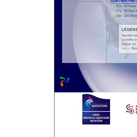
GURTNER Paul 
47e
50 Nage 
27e
50 Dos M
23e
100 Bras
LÉGEND
Survolez les
Le chiffre 
Cliquez sur 
--:--.--
: Épr