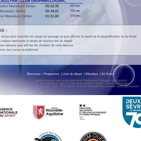
(2011) FRA - CLUB DAUPHINS COGNAC
Libre Messieurs Séries
00:32.95
623 pts
essieurs Séries
00:39.87
525 pts
se Messieurs Séries
01:31.80
574 pts
E :
 temps pour consulter les temps de passage ou pour afficher la nature de la disqualification ou du forfait
en
italique
représente le temps de réaction lors du départ
une épreuve pour afficher les résultats de cette épreuve
euve non courue actuellement
Bienvenue
|
Programme
|
Liste de départ
|
Résultats
|
En Direct
liveffn.com est une production de la Fédération Française de Natation
Ce site exploite le logiciel fédéral de natation course : extraNat-Pocket
© 2011 liveffn.com version : 2.01 - Tous droits réservés reproduction interdite sans autorisatio