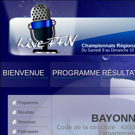
Championnats Régionau
Du Samedi 9 au Dimanche 10
BIENVENUE
PROGRAMME
RÉSULTA
LA NATATION SUR LE WEB
PROGRAMMATION
POUR TOUT SAVOI
Programme
Résultats
BAYONN
Structures
Code de la structure : 4
Participants
Départemen