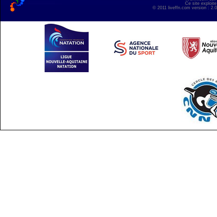
Ce site exploite
© 2011 liveffn.com version : 2.