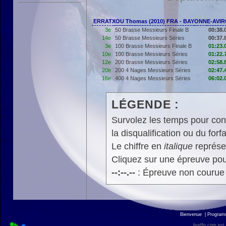
ERRATXOU Thomas (2010) FRA - BAYONNE-AVI
3e
50 Brasse Messieurs Finale B
00:38.
14e
50 Brasse Messieurs Séries
00:37.
3e
100 Brasse Messieurs Finale B
01:23.
10e
100 Brasse Messieurs Séries
01:22.
12e
200 Brasse Messieurs Séries
02:58.
20e
200 4 Nages Messieurs Séries
02:47.
16e
400 4 Nages Messieurs Séries
06:02.
LÉGENDE :
Survolez les temps pour cons
la disqualification ou du forfa
Le chiffre en
italique
représen
Cliquez sur une épreuve pour
--:--.--
: Épreuve non courue
Bienvenue
|
Progra
liveffn.com est