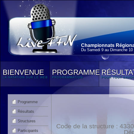
Championnats Régionau
Du Samedi 9 au Dimanche 10
BIENVENUE
PROGRAMME
RÉSULTA
LA NATATION SUR LE WEB
PROGRAMMATION
POUR TOUT SAVOI
Programme
Résultats
Structures
Code de la structure : 4
Participants
Dép