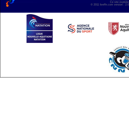
Ce site exploite
© 2011 liveffn.com version : 2.