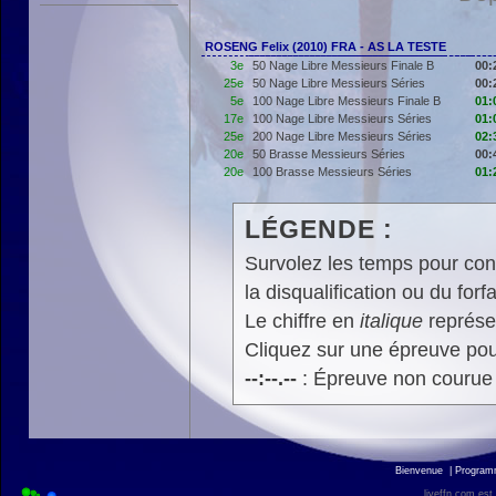
ROSENG Felix (2010) FRA - AS LA TESTE
3e
50 Nage Libre Messieurs Finale B
00:
25e
50 Nage Libre Messieurs Séries
00:
5e
100 Nage Libre Messieurs Finale B
01:
17e
100 Nage Libre Messieurs Séries
01:
25e
200 Nage Libre Messieurs Séries
02:
20e
50 Brasse Messieurs Séries
00:
20e
100 Brasse Messieurs Séries
01:
LÉGENDE :
Survolez les temps pour cons
la disqualification ou du forfa
Le chiffre en
italique
représen
Cliquez sur une épreuve pour
--:--.--
: Épreuve non courue
Bienvenue
|
Progra
liveffn.com est