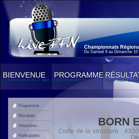
Championnats Régionau
Du Samedi 9 au Dimanche 10
BIENVENUE
PROGRAMME
RÉSULTA
LA NATATION SUR LE WEB
PROGRAMMATION
POUR TOUT SAVOI
Programme
Résultats
BORN E
Structures
Code de la structure : 4
Participants
Dé