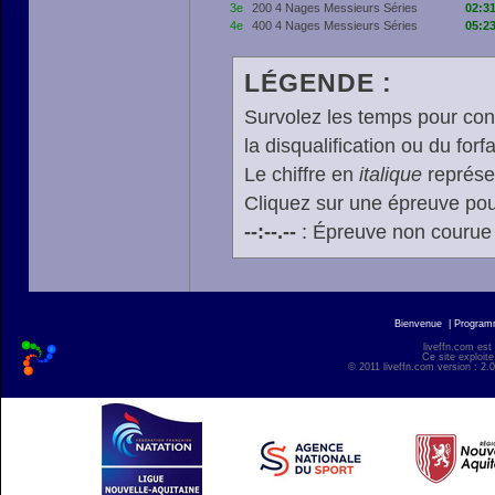
3e
200 4 Nages Messieurs Séries
02:31
4e
400 4 Nages Messieurs Séries
05:23
LÉGENDE :
Survolez les temps pour cons
la disqualification ou du forfa
Le chiffre en
italique
représen
Cliquez sur une épreuve pour
--:--.--
: Épreuve non courue
Bienvenue
|
Progra
liveffn.com est
Ce site exploite
© 2011 liveffn.com version : 2.