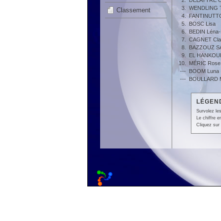
2.
DELATTRE O
3.
WENDLING T
Classement
4.
FANTINUTTO
5.
BOSC Lisa
6.
BEDIN Léna-
7.
CAGNET Cla
8.
BAZZOUZ SA
9.
EL HANKOUR
10.
MÉRIC Rose
---
BOOM Luna
---
BOULLARD M
LÉGEND
Survolez les
Le chiffre 
Cliquez sur 