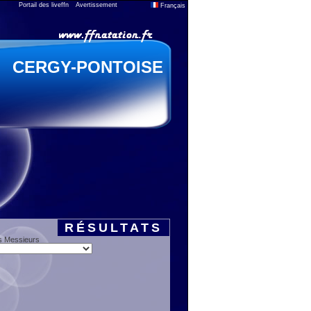
Portail des liveffn
Avertissement
Français
CERGY-PONTOISE
RÉSULTATS
s Messieurs