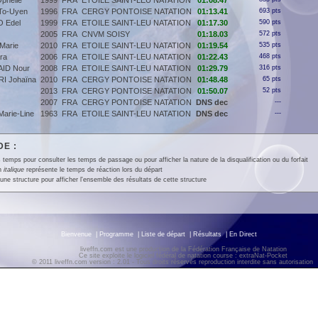
phélie
1999
FRA
ETOILE SAINT-LEU NATATION
01:08.47
o-Uyen
1996
FRA
CERGY PONTOISE NATATION
01:13.41
693 pts
 Edel
1999
FRA
ETOILE SAINT-LEU NATATION
01:17.30
590 pts
2005
FRA
CNVM SOISY
01:18.03
572 pts
Marie
2010
FRA
ETOILE SAINT-LEU NATATION
01:19.54
535 pts
ra
2006
FRA
ETOILE SAINT-LEU NATATION
01:22.43
468 pts
ID Nour
2008
FRA
ETOILE SAINT-LEU NATATION
01:29.79
316 pts
I Johaïna
2010
FRA
CERGY PONTOISE NATATION
01:48.48
65 pts
2013
FRA
CERGY PONTOISE NATATION
01:50.07
52 pts
2007
FRA
CERGY PONTOISE NATATION
DNS dec
---
arie-Line
1963
FRA
ETOILE SAINT-LEU NATATION
DNS dec
---
E :
 temps pour consulter les temps de passage ou pour afficher la nature de la disqualification ou du forfait
en
italique
représente le temps de réaction lors du départ
une structure pour afficher l'ensemble des résultats de cette structure
Bienvenue
|
Programme
|
Liste de départ
|
Résultats
|
En Direct
liveffn.com est une production de la Fédération Française de Natation
Ce site exploite le logiciel fédéral de natation course : extraNat-Pocket
© 2011 liveffn.com version : 2.01 - Tous droits réservés reproduction interdite sans autorisatio