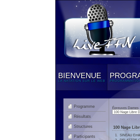
BIENVENUE
PROGR
LA NATATION SUR LE WEB
PROGRAMMATIO
Programme
Épreuves Dames
Résultats
Structures
100 Nage Lib
1.
SINEAU Emil
Participants