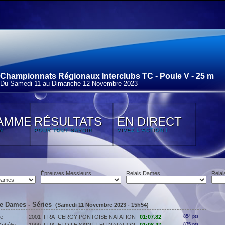
Championnats Régionaux Interclubs TC - Poule V - 25 m
Du Samedi 11 au Dimanche 12 Novembre 2023
AMME
RÉSULTATS
EN DIRECT
N
POUR TOUT SAVOIR
VIVEZ L'ACTION !
Épreuves Messieurs
Relais Dames
Relai
re Dames - Séries
(Samedi 11 Novembre 2023 - 15h54)
ie
2001
FRA
CERGY PONTOISE NATATION
01:07.82
854 pts
835 pts