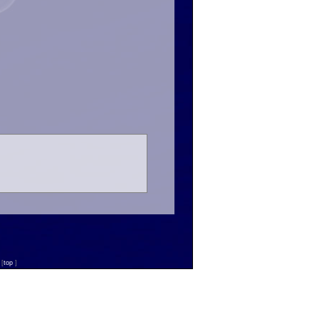
n
[
top
]