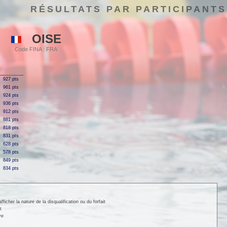
RÉSULTATS PAR PARTICIPANTS
OISE
Code FINA : FRA
927 pts
961 pts
924 pts
936 pts
912 pts
881 pts
818 pts
831 pts
628 pts
578 pts
849 pts
834 pts
cher la nature de la disqualification ou du forfait
t
ve