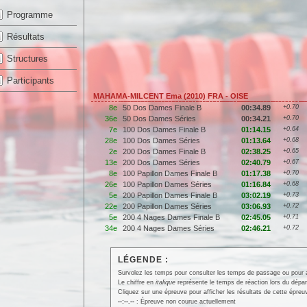
Programme
Résultats
Structures
Participants
MAHAMA-MILCENT Ema (2010) FRA - OISE
8e
50 Dos Dames Finale B
00:34.89
+0.70
36e
50 Dos Dames Séries
00:34.21
+0.70
7e
100 Dos Dames Finale B
01:14.15
+0.64
28e
100 Dos Dames Séries
01:13.64
+0.68
2e
200 Dos Dames Finale B
02:38.25
+0.65
13e
200 Dos Dames Séries
02:40.79
+0.67
8e
100 Papillon Dames Finale B
01:17.38
+0.70
26e
100 Papillon Dames Séries
01:16.84
+0.68
5e
200 Papillon Dames Finale B
03:02.19
+0.73
22e
200 Papillon Dames Séries
03:06.93
+0.72
5e
200 4 Nages Dames Finale B
02:45.05
+0.71
34e
200 4 Nages Dames Séries
02:46.21
+0.72
LÉGENDE :
Survolez les temps pour consulter les temps de passage ou pour affi
Le chiffre en
italique
représente le temps de réaction lors du dépar
Cliquez sur une épreuve pour afficher les résultats de cette épreu
--:--.--
: Épreuve non courue actuellement