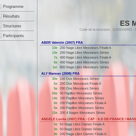
Programme
Résultats
ES 
Structures
Code de la structure : 11309100402 
Participants
ABER Valentin (2007) FRA
10e
200 Nage Libre Messieurs Finale A
10e
200 Nage Libre Messieurs Séries
7e
400 Nage Libre Messieurs Finale A
6e
400 Nage Libre Messieurs Séries
1er
800 Nage Libre Messieurs Séries
ALY Marwan (2008) FRA
30e
100 Dos Messieurs Séries
5e
200 Dos Messieurs Finale A
5e
200 Dos Messieurs Séries
56e
50 Papillon Messieurs Séries
14e
100 Papillon Messieurs Séries
6e
200 Papillon Messieurs Finale A
5e
200 Papillon Messieurs Séries
15e
200 4 Nages Messieurs Séries
ANGELE Loulia (2007) FRA - CAF - ILE-DE-FRANCE / MAS
5e
50 Nage Libre Dames Finale A
3e
50 Nage Libre Dames Séries
8e
200 Nage Libre Dames Finale A