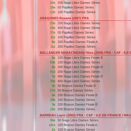
10e
200 Nage Libre Dames Séries
19e
50 Papillon Dames Séries
13e
100 Papillon Dames Séries
ARAGONES Roxane (2007) FRA
23e
200 Nage Libre Dames Séries
19e
400 Nage Libre Dames Séries
37e
50 Papillon Dames Séries
11e
100 Papillon Dames Séries
9e
200 Papillon Dames Finale A
11e
200 Papillon Dames Séries
BALLANGER MARACINEANU Nina (2009) FRA - CAF - IL
6e
100 Nage Libre Dames Finale B
53e
100 Nage Libre Dames Séries
8e
200 Nage Libre Dames Finale B
41e
200 Nage Libre Dames Séries
7e
400 Nage Libre Dames Finale B
33e
400 Nage Libre Dames Séries
3e
50 Brasse Dames Finale B
27e
50 Brasse Dames Séries
6e
100 Brasse Dames Finale B
29e
100 Brasse Dames Séries
3e
200 Brasse Dames Finale B
15e
200 Brasse Dames Séries
BARREAU Laure (2002) FRA - CAF - ILE-DE-FRANCE / MA
36e
50 Nage Libre Dames Séries
1ère
100 Brasse Dames Finale A
2e
100 Brasse Dames Séries