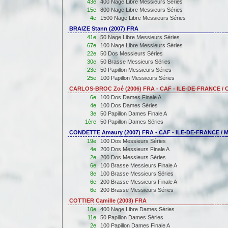
43e
400 Nage Libre Messieurs Séries
15e
800 Nage Libre Messieurs Séries
4e
1500 Nage Libre Messieurs Séries
BRAIZE Stann (2007) FRA
41e
50 Nage Libre Messieurs Séries
67e
100 Nage Libre Messieurs Séries
22e
50 Dos Messieurs Séries
30e
50 Brasse Messieurs Séries
23e
50 Papillon Messieurs Séries
25e
100 Papillon Messieurs Séries
CARLOS-BROC Zoé (2006) FRA - CAF - ILE-DE-FRANCE 
6e
100 Dos Dames Finale A
4e
100 Dos Dames Séries
3e
50 Papillon Dames Finale A
1ère
50 Papillon Dames Séries
CONDETTE Amaury (2007) FRA - CAF - ILE-DE-FRANCE / 
19e
100 Dos Messieurs Séries
4e
200 Dos Messieurs Finale A
2e
200 Dos Messieurs Séries
6e
100 Brasse Messieurs Finale A
8e
100 Brasse Messieurs Séries
6e
200 Brasse Messieurs Finale A
6e
200 Brasse Messieurs Séries
COTTIER Camille (2003) FRA
10e
400 Nage Libre Dames Séries
11e
50 Papillon Dames Séries
2e
100 Papillon Dames Finale A