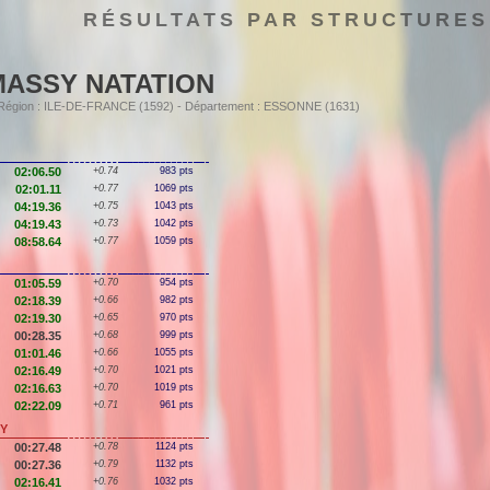
RÉSULTATS PAR STRUCTURES
MASSY NATATION
- Région : ILE-DE-FRANCE (1592) - Département : ESSONNE (1631)
02:06.50
+0.74
983 pts
02:01.11
+0.77
1069 pts
04:19.36
+0.75
1043 pts
04:19.43
+0.73
1042 pts
08:58.64
+0.77
1059 pts
01:05.59
+0.70
954 pts
02:18.39
+0.66
982 pts
02:19.30
+0.65
970 pts
00:28.35
+0.68
999 pts
01:01.46
+0.66
1055 pts
02:16.49
+0.70
1021 pts
02:16.63
+0.70
1019 pts
02:22.09
+0.71
961 pts
SY
00:27.48
+0.78
1124 pts
00:27.36
+0.79
1132 pts
02:16.41
+0.76
1032 pts