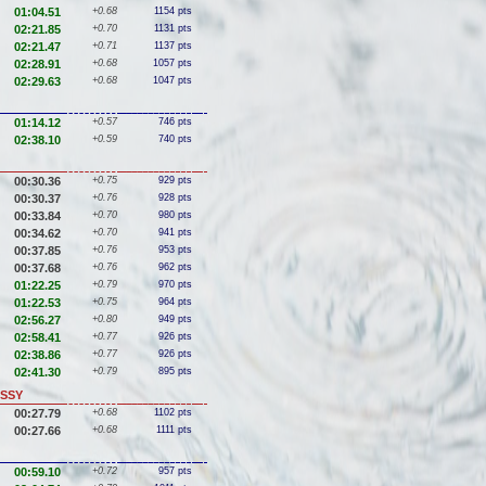
01:04.51
+0.68
1154 pts
02:21.85
+0.70
1131 pts
02:21.47
+0.71
1137 pts
02:28.91
+0.68
1057 pts
02:29.63
+0.68
1047 pts
01:14.12
+0.57
746 pts
02:38.10
+0.59
740 pts
00:30.36
+0.75
929 pts
00:30.37
+0.76
928 pts
00:33.84
+0.70
980 pts
00:34.62
+0.70
941 pts
00:37.85
+0.76
953 pts
00:37.68
+0.76
962 pts
01:22.25
+0.79
970 pts
01:22.53
+0.75
964 pts
02:56.27
+0.80
949 pts
02:58.41
+0.77
926 pts
02:38.86
+0.77
926 pts
02:41.30
+0.79
895 pts
ASSY
00:27.79
+0.68
1102 pts
00:27.66
+0.68
1111 pts
00:59.10
+0.72
957 pts