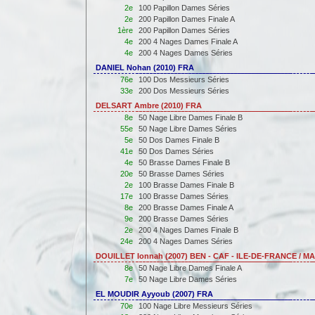
2e
100 Papillon Dames Séries
2e
200 Papillon Dames Finale A
1ère
200 Papillon Dames Séries
4e
200 4 Nages Dames Finale A
4e
200 4 Nages Dames Séries
DANIEL Nohan (2010) FRA
76e
100 Dos Messieurs Séries
33e
200 Dos Messieurs Séries
DELSART Ambre (2010) FRA
8e
50 Nage Libre Dames Finale B
55e
50 Nage Libre Dames Séries
5e
50 Dos Dames Finale B
41e
50 Dos Dames Séries
4e
50 Brasse Dames Finale B
20e
50 Brasse Dames Séries
2e
100 Brasse Dames Finale B
17e
100 Brasse Dames Séries
8e
200 Brasse Dames Finale A
9e
200 Brasse Dames Séries
2e
200 4 Nages Dames Finale B
24e
200 4 Nages Dames Séries
DOUILLET Ionnah (2007) BEN - CAF - ILE-DE-FRANCE / M
8e
50 Nage Libre Dames Finale A
7e
50 Nage Libre Dames Séries
EL MOUDIR Ayyoub (2007) FRA
70e
100 Nage Libre Messieurs Séries