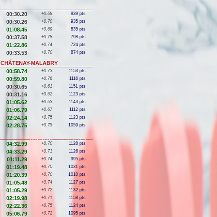
00:30.20
+0.68
939 pts
00:30.26
+0.70
935 pts
01:08.45
+0.69
835 pts
00:37.58
+0.78
798 pts
01:22.86
+0.74
724 pts
00:33.53
+0.70
874 pts
E / CHÂTENAY-MALABRY
00:58.74
+0.73
1153 pts
00:59.80
+0.76
1116 pts
00:30.65
+0.61
1151 pts
00:31.16
+0.62
1123 pts
01:05.62
+0.63
1143 pts
01:06.79
+0.67
1112 pts
02:24.14
+0.75
1123 pts
02:28.75
+0.75
1059 pts
04:32.99
+0.70
1128 pts
04:33.29
+0.71
1126 pts
01:11.29
+0.74
995 pts
01:19.48
+0.70
1031 pts
01:20.39
+0.70
1010 pts
01:05.48
+0.74
1127 pts
01:05.29
+0.72
1132 pts
02:19.98
+0.71
1158 pts
02:22.36
+0.75
1124 pts
05:06.79
+0.72
1095 pts