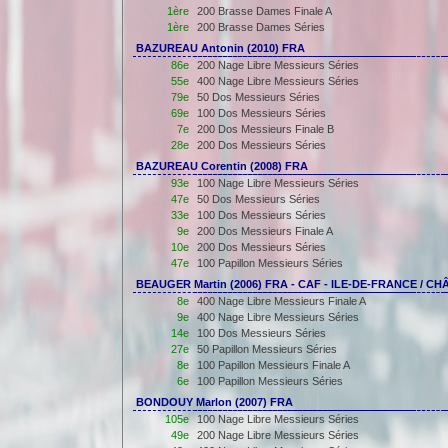
1ère
200 Brasse Dames Finale A
1ère
200 Brasse Dames Séries
BAZUREAU Antonin (2010) FRA
86e
200 Nage Libre Messieurs Séries
55e
400 Nage Libre Messieurs Séries
79e
50 Dos Messieurs Séries
69e
100 Dos Messieurs Séries
7e
200 Dos Messieurs Finale B
28e
200 Dos Messieurs Séries
BAZUREAU Corentin (2008) FRA
93e
100 Nage Libre Messieurs Séries
47e
50 Dos Messieurs Séries
33e
100 Dos Messieurs Séries
9e
200 Dos Messieurs Finale A
10e
200 Dos Messieurs Séries
47e
100 Papillon Messieurs Séries
BEAUGER Martin (2006) FRA - CAF - ILE-DE-FRANCE / 
8e
400 Nage Libre Messieurs Finale A
9e
400 Nage Libre Messieurs Séries
14e
100 Dos Messieurs Séries
27e
50 Papillon Messieurs Séries
8e
100 Papillon Messieurs Finale A
6e
100 Papillon Messieurs Séries
BONDOUY Marlon (2007) FRA
105e
100 Nage Libre Messieurs Séries
49e
200 Nage Libre Messieurs Séries