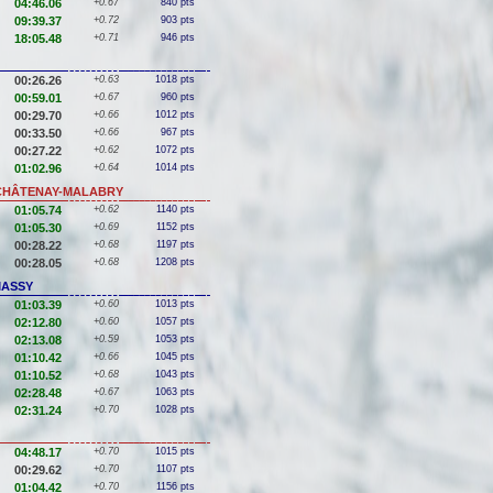
04:46.06
+0.67
840 pts
09:39.37
+0.72
903 pts
18:05.48
+0.71
946 pts
00:26.26
+0.63
1018 pts
00:59.01
+0.67
960 pts
00:29.70
+0.66
1012 pts
00:33.50
+0.66
967 pts
00:27.22
+0.62
1072 pts
01:02.96
+0.64
1014 pts
/ CHÂTENAY-MALABRY
01:05.74
+0.62
1140 pts
01:05.30
+0.69
1152 pts
00:28.22
+0.68
1197 pts
00:28.05
+0.68
1208 pts
MASSY
01:03.39
+0.60
1013 pts
02:12.80
+0.60
1057 pts
02:13.08
+0.59
1053 pts
01:10.42
+0.66
1045 pts
01:10.52
+0.68
1043 pts
02:28.48
+0.67
1063 pts
02:31.24
+0.70
1028 pts
04:48.17
+0.70
1015 pts
00:29.62
+0.70
1107 pts
01:04.42
+0.70
1156 pts