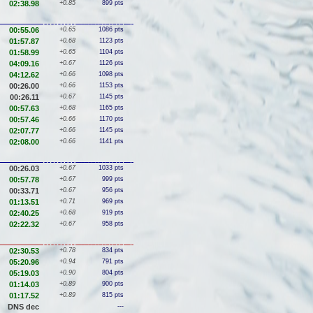
02:38.98
+0.85
899 pts
00:55.06
+0.65
1086 pts
01:57.87
+0.68
1123 pts
01:58.99
+0.65
1104 pts
04:09.16
+0.67
1126 pts
04:12.62
+0.66
1098 pts
00:26.00
+0.66
1153 pts
00:26.11
+0.67
1145 pts
00:57.63
+0.68
1165 pts
00:57.46
+0.66
1170 pts
02:07.77
+0.66
1145 pts
02:08.00
+0.66
1141 pts
00:26.03
+0.67
1033 pts
00:57.78
+0.67
999 pts
00:33.71
+0.67
956 pts
01:13.51
+0.71
969 pts
02:40.25
+0.68
919 pts
02:22.32
+0.67
958 pts
02:30.53
+0.78
834 pts
05:20.96
+0.94
791 pts
05:19.03
+0.90
804 pts
01:14.03
+0.89
900 pts
01:17.52
+0.89
815 pts
DNS dec
---