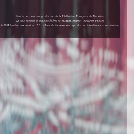
liveffn.com est une production de la Fédération Française de Natation
Ce site exploite le logiciel fédéral de natation course : extraNat-Pocket
© 2011 liveffn.com version : 2.01 - Tous droits réservés reproduction interdite sans autorisation