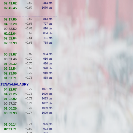
02:41.62
+0.69
1114 pts
02:45.45
+0.69
1070 pts
02:17.85
+0.69
813 pts
04:52.20
+0.68
797 pts
00:33.52
+0.61
810 pts
01:11.64
+0.62
804 pts
02:32.04
+0.64
811 pts
02:33.99
+0.63
788 pts
00:59.87
+0.80
934 pts
00:31.46
+0.70
916 pts
01:06.32
+0.70
936 pts
02:22.54
+0.68
928 pts
02:23.96
+0.70
910 pts
01:07.71
+0.78
888 pts
CHÂTENAY-MALABRY
04:22.07
+0.79
1021 pts
04:22.25
+0.78
1020 pts
01:02.92
+0.72
1025 pts
00:27.37
+0.77
1062 pts
01:00.25
+0.78
1089 pts
00:59.93
+0.77
1099 pts
01:00.14
+0.71
925 pts
02:11.71
+0.69
903 pts