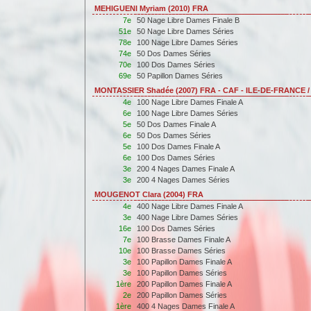
MEHIGUENI Myriam (2010) FRA
7e
50 Nage Libre Dames Finale B
51e
50 Nage Libre Dames Séries
78e
100 Nage Libre Dames Séries
74e
50 Dos Dames Séries
70e
100 Dos Dames Séries
69e
50 Papillon Dames Séries
MONTASSIER Shadée (2007) FRA - CAF - ILE-DE-FRANC
4e
100 Nage Libre Dames Finale A
6e
100 Nage Libre Dames Séries
5e
50 Dos Dames Finale A
6e
50 Dos Dames Séries
5e
100 Dos Dames Finale A
6e
100 Dos Dames Séries
3e
200 4 Nages Dames Finale A
3e
200 4 Nages Dames Séries
MOUGENOT Clara (2004) FRA
4e
400 Nage Libre Dames Finale A
3e
400 Nage Libre Dames Séries
16e
100 Dos Dames Séries
7e
100 Brasse Dames Finale A
10e
100 Brasse Dames Séries
3e
100 Papillon Dames Finale A
3e
100 Papillon Dames Séries
1ère
200 Papillon Dames Finale A
2e
200 Papillon Dames Séries
1ère
400 4 Nages Dames Finale A