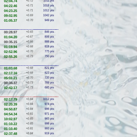
02:04.74
+0.72
1011 pts
04:22.46
+0.71
1018 pts
04:23.25
+0.71
1012 pts
09:02.95
+0.69
1042 pts
01:05.37
+0.70
949 pts
00:28.97
+0.65
846 pts
01:04.20
+0.67
806 pts
00:35.15
+0.66
888 pts
01:19.94
+0.68
818 pts
02:52.96
+0.70
775 pts
02:55.26
+0.73
750 pts
01:03.68
+0.68
821 pts
02:17.16
+0.68
823 pts
05:01.21
+0.70
735 pts
00:34.37
+0.73
769 pts
02:42.17
+0.73
695 pts
02:17.79
+0.84
1012 pts
02:20.39
+0.84
974 pts
04:50.87
+0.84
996 pts
04:54.34
+0.81
971 pts
10:02.97
+0.85
965 pts
01:10.22
+0.85
998 pts
01:10.40
+0.81
993 pts
02:37.48
+0.84
919 pts