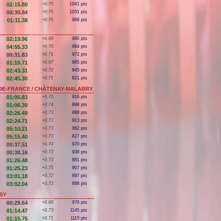
02:15.80
+0.75
1041 pts
00:30.84
+0.76
1031 pts
01:11.38
+0.76
968 pts
02:19.96
+0.68
980 pts
04:55.33
+0.70
964 pts
00:31.83
+0.71
972 pts
01:10.71
+0.67
985 pts
02:43.31
+0.72
845 pts
02:45.30
+0.71
821 pts
E-DE-FRANCE / CHÂTENAY-MALABRY
01:05.83
+0.70
916 pts
01:06.39
+0.74
898 pts
02:26.49
+0.73
888 pts
02:24.71
+0.73
913 pts
05:10.21
+0.73
862 pts
05:15.40
+0.73
827 pts
00:37.51
+0.74
970 pts
00:38.16
+0.73
938 pts
01:26.48
+0.73
881 pts
01:25.23
+0.75
907 pts
03:01.18
+0.72
897 pts
03:02.04
+0.73
888 pts
SSY
00:29.64
+0.69
976 pts
01:14.47
+0.73
1145 pts
01:15.75
+0.71
1115 pts