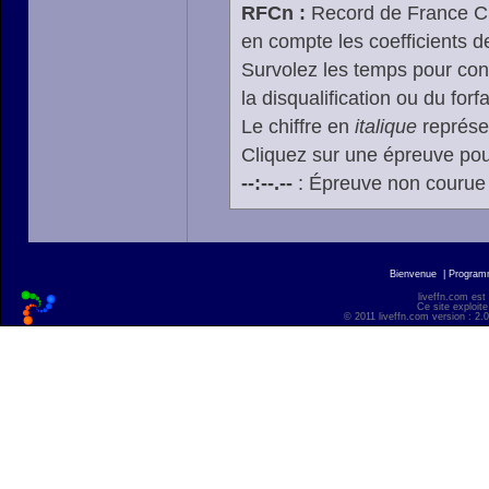
RFCn :
Record de France Cn,
en compte les coefficients 
Survolez les temps pour cons
la disqualification ou du forfa
Le chiffre en
italique
représen
Cliquez sur une épreuve pour
--:--.--
: Épreuve non courue
Bienvenue
|
Progra
liveffn.com est
Ce site exploite
© 2011 liveffn.com version : 2.