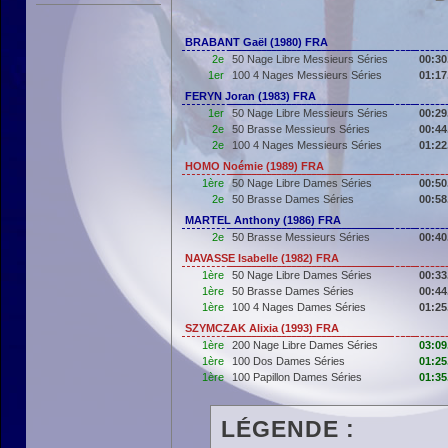
BRABANT Gaël (1980) FRA
2e
50 Nage Libre Messieurs Séries
00:30
1er
100 4 Nages Messieurs Séries
01:17
FERYN Joran (1983) FRA
1er
50 Nage Libre Messieurs Séries
00:29
2e
50 Brasse Messieurs Séries
00:44
2e
100 4 Nages Messieurs Séries
01:22
HOMO Noémie (1989) FRA
1ère
50 Nage Libre Dames Séries
00:50
2e
50 Brasse Dames Séries
00:58
MARTEL Anthony (1986) FRA
2e
50 Brasse Messieurs Séries
00:40
NAVASSE Isabelle (1982) FRA
1ère
50 Nage Libre Dames Séries
00:33
1ère
50 Brasse Dames Séries
00:44
1ère
100 4 Nages Dames Séries
01:25
SZYMCZAK Alixia (1993) FRA
1ère
200 Nage Libre Dames Séries
03:09
1ère
100 Dos Dames Séries
01:25
1ère
100 Papillon Dames Séries
01:35
LÉGENDE :