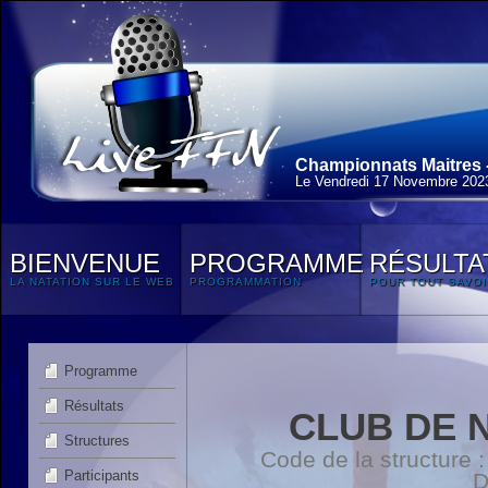
Championnats Maitres - 
Le Vendredi 17 Novembre 202
BIENVENUE
PROGRAMME
RÉSULTA
LA NATATION SUR LE WEB
PROGRAMMATION
POUR TOUT SAVOI
Programme
Résultats
CLUB DE 
Structures
Code de la structure
Participants
D