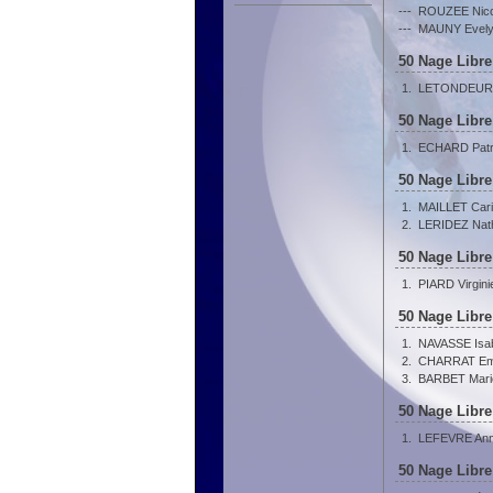
---
ROUZEE Nico
---
MAUNY Evel
50 Nage Libre
1.
LETONDEUR L
50 Nage Libre
1.
ECHARD Patri
50 Nage Libre
1.
MAILLET Car
2.
LERIDEZ Nath
50 Nage Libre
1.
PIARD Virgini
50 Nage Libre
1.
NAVASSE Isab
2.
CHARRAT Emi
3.
BARBET Mari
50 Nage Libre
1.
LEFEVRE Ann
50 Nage Libre