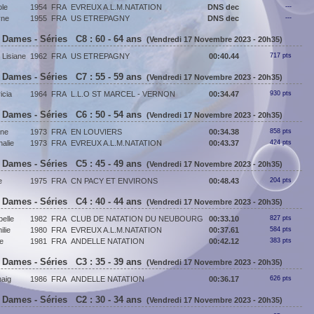
le
1954
FRA
EVREUX A.L.M.NATATION
DNS dec
---
yne
1955
FRA
US ETREPAGNY
DNS dec
---
 Dames - Séries C8 : 60 - 64 ans
(Vendredi 17 Novembre 2023 - 20h35)
isiane
1962
FRA
US ETREPAGNY
00:40.44
717 pts
 Dames - Séries C7 : 55 - 59 ans
(Vendredi 17 Novembre 2023 - 20h35)
cia
1964
FRA
L.L.O ST MARCEL - VERNON
00:34.47
930 pts
 Dames - Séries C6 : 50 - 54 ans
(Vendredi 17 Novembre 2023 - 20h35)
ine
1973
FRA
EN LOUVIERS
00:34.38
858 pts
alie
1973
FRA
EVREUX A.L.M.NATATION
00:43.37
424 pts
 Dames - Séries C5 : 45 - 49 ans
(Vendredi 17 Novembre 2023 - 20h35)
e
1975
FRA
CN PACY ET ENVIRONS
00:48.43
204 pts
 Dames - Séries C4 : 40 - 44 ans
(Vendredi 17 Novembre 2023 - 20h35)
elle
1982
FRA
CLUB DE NATATION DU NEUBOURG
00:33.10
827 pts
lie
1980
FRA
EVREUX A.L.M.NATATION
00:37.61
584 pts
e
1981
FRA
ANDELLE NATATION
00:42.12
383 pts
 Dames - Séries C3 : 35 - 39 ans
(Vendredi 17 Novembre 2023 - 20h35)
aig
1986
FRA
ANDELLE NATATION
00:36.17
626 pts
 Dames - Séries C2 : 30 - 34 ans
(Vendredi 17 Novembre 2023 - 20h35)