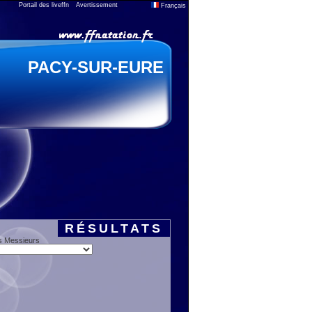
Portail des liveffn
Avertissement
Français
PACY-SUR-EURE
RÉSULTATS
s Messieurs