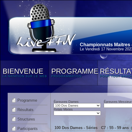
Championnats Maitres - 
Le Vendredi 17 Novembre 202
BIENVENUE
PROGRAMME
RÉSULTA
LA NATATION SUR LE WEB
PROGRAMMATION
POUR TOUT SAVOI
Programme
Épreuves Dames
Épreuves Messieur
Résultats
Relais Mixtes
Structures
100 Dos Dames - Séries C7 : 55 - 59 ans
Participants