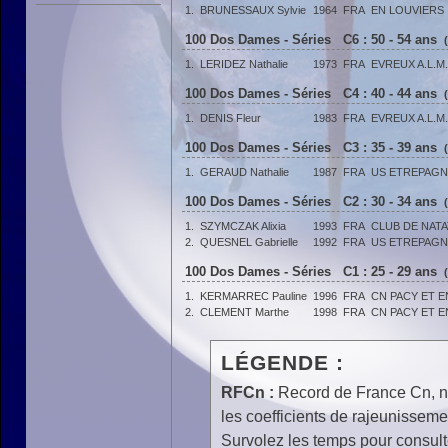
1.
BRUNESSAUX Sylvie
1964
FRA
EN LOUVIERS
100 Dos Dames - Séries C6 : 50 - 54 ans
1.
LERIDEZ Nathalie
1973
FRA
EVREUX A.L.M
100 Dos Dames - Séries C4 : 40 - 44 ans
1.
DENIS Fleur
1983
FRA
EVREUX A.L.M
100 Dos Dames - Séries C3 : 35 - 39 ans
1.
GERAUD Nathalie
1987
FRA
US ETREPAGN
100 Dos Dames - Séries C2 : 30 - 34 ans
1.
SZYMCZAK Alixia
1993
FRA
CLUB DE NAT
2.
QUESNEL Gabrielle
1992
FRA
US ETREPAGN
100 Dos Dames - Séries C1 : 25 - 29 ans
1.
KERMARREC Pauline
1996
FRA
CN PACY ET 
2.
CLEMENT Marthe
1998
FRA
CN PACY ET 
LÉGENDE :
RFCn :
Record de France Cn, n 
les coefficients de rajeunisseme
Survolez les temps pour consulte