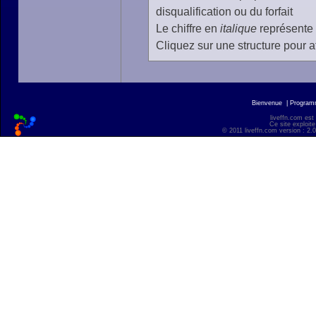
disqualification ou du forfait
Le chiffre en
italique
représente 
Cliquez sur une structure pour af
Bienvenue
|
Progra
liveffn.com est
Ce site exploite
© 2011 liveffn.com version : 2.