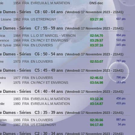
le
1954
FRA
EVREUX A.L.M.NATATION
DNS dec
---
e Dames - Séries C8 : 60 - 64 ans
(Vendredi 17 Novembre 2023 - 21h41)
isiane
1962
FRA
US ETREPAGNY
03:27.90
637 pts
e Dames - Séries C7 : 55 - 59 ans
(Vendredi 17 Novembre 2023 - 21h41)
cia
1964
FRA
L.L.O ST MARCEL - VERNON
02:54.70
864 pts
rence
1964
FRA
CN PACY ET ENVIRONS
03:29.57
510 pts
 Sylvie
1964
FRA
EN LOUVIERS
03:37.16
445 pts
e Dames - Séries C6 : 50 - 54 ans
(Vendredi 17 Novembre 2023 - 21h41)
ine
1973
FRA
EN LOUVIERS
02:53.07
787 pts
e Dames - Séries C5 : 45 - 49 ans
(Vendredi 17 Novembre 2023 - 21h41)
ndra
1977
FRA
EN LOUVIERS
02:46.02
796 pts
e
1975
FRA
CN PACY ET ENVIRONS
03:54.98
183 pts
e Dames - Séries C4 : 40 - 44 ans
(Vendredi 17 Novembre 2023 - 21h41)
1983
FRA
EVREUX A.L.M.NATATION
03:12.36
456 pts
lie
1980
FRA
EVREUX A.L.M.NATATION
03:14.87
433 pts
e Dames - Séries C3 : 35 - 39 ans
(Vendredi 17 Novembre 2023 - 21h41)
rion
1986
FRA
EN LOUVIERS
02:30.56
887 pts
alie
1987
FRA
US ETREPAGNY
04:17.40
34 pts
e Dames - Séries C2 : 30 - 34 ans
(Vendredi 17 Novembre 2023 - 21h41)