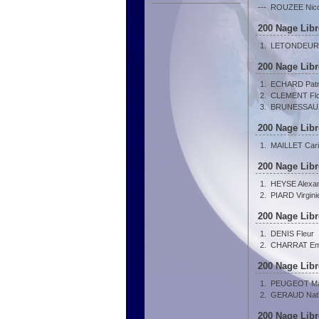
---
ROUZEE Nico
200 Nage Libr
1.
LETONDEUR L
200 Nage Libr
1.
ECHARD Patri
2.
CLEMENT Flo
3.
BRUNESSAUX
200 Nage Libr
1.
MAILLET Car
200 Nage Libr
1.
HEYSE Alexa
2.
PIARD Virgini
200 Nage Libr
1.
DENIS Fleur
2.
CHARRAT Emi
200 Nage Libr
1.
PEUGEOT Ma
2.
GERAUD Nath
200 Nage Libr