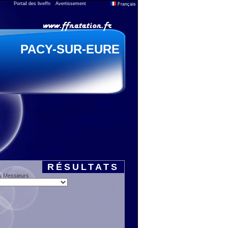
Portail des liveffn
Avertissement
Français
PACY-SUR-EURE
RÉSULTATS
s Messieurs