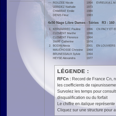
---
ROUZEE Nicole
1954
EVREUX A.L.M
LERIDEZ Nathalie
1973
CHARRAT Emilie
1980
DENIS Fleur
1983
4x50 Nage Libre Dames - Séries R3 : 160 
1.
KERMARREC Pauline
1996
CN PACY ET 
CLEMENT Marthe
1998
CLEMENT Florence
1964
SWAT Catherine
1974
2.
BODIN Alexia
2001
EN LOUVIERS
MAUCHOSSE Christine
1964
BRUNESSAUX Sylvie
1964
HEYSE Alexandra
1977
LÉGENDE :
RFCn :
Record de France Cn, n 
les coefficients de rajeunisseme
Survolez les temps pour consulte
disqualification ou du forfait
Le chiffre en
italique
représente 
Cliquez sur une structure pour af