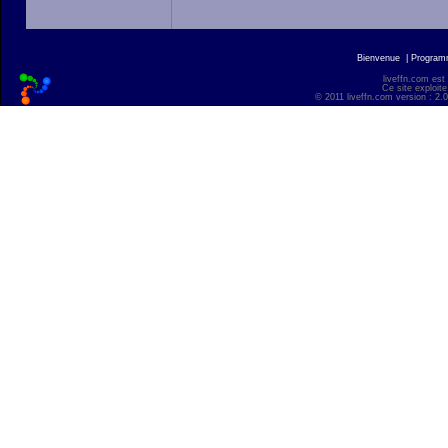
Bienvenue
|
Progra
liveffn.com est
Ce site exploite
© 2011 liveffn.com version : 2.