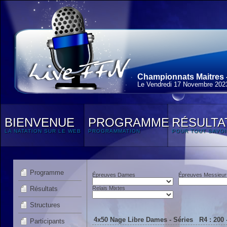
Championnats Maitres - 
Le Vendredi 17 Novembre 202
BIENVENUE
PROGRAMME
RÉSULTA
LA NATATION SUR LE WEB
PROGRAMMATION
POUR TOUT SAVOI
Programme
Épreuves Dames
Épreuves Messieur
Résultats
Relais Mixtes
Structures
4x50 Nage Libre Dames - Séries R4 : 200 
Participants