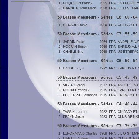
1.
COQUELIN Patrick
1955
FRA
EN LOUVIER
2.
GARNIER Jean-Marie
1958
FRA
L.L.O ST MA
50 Brasse Messieurs - Séries C8 : 60 - 64
1.
GERAUD Denis
1960
FRA
CN PACY ET
50 Brasse Messieurs - Séries C7 : 55 - 59
1.
JARDIN Didier
1964
FRA
ANDELLE NA
2.
HOGUIN Benoit
1966
FRA
EVREUX A.L.
3.
CHABLE Eric
1968
FRA
US ETREPA
50 Brasse Messieurs - Séries C6 : 50 - 54
1.
CASSET Cyril
1972
FRA
EVREUX A.L.
50 Brasse Messieurs - Séries C5 : 45 - 49
1.
VIGER Gerald
1977
FRA
ANDELLE NA
2.
ROUXEL Yannick
1975
FRA
EVREUX A.L.
---
BERGASSE Sebastien
1975
FRA
CN PACY ET
50 Brasse Messieurs - Séries C4 : 40 - 44
1.
TASSIN Laurent
1982
FRA
CN PACY ET
2.
FERYN Joran
1983
FRA
CLUB DE NA
50 Brasse Messieurs - Séries C3 : 35 - 39
1.
LENORMAND Charles
1988
FRA
L.L.O ST MA
2.
MARTEL Anthony
1986
FRA
CLUB DE NA