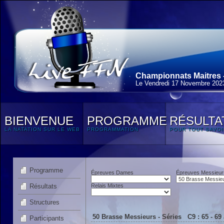
Championnats Maitres - 
Le Vendredi 17 Novembre 202
BIENVENUE
PROGRAMME
RÉSULTA
LA NATATION SUR LE WEB
PROGRAMMATION
POUR TOUT SAVOI
Programme
Épreuves Dames
Épreuves Messieur
Résultats
Relais Mixtes
Structures
50 Brasse Messieurs - Séries C9 : 65 - 69
Participants