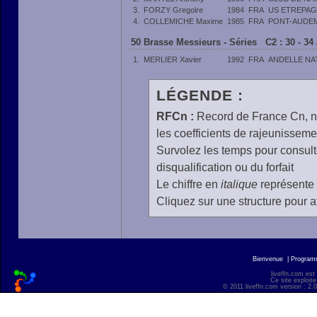
3.
FORZY Gregoire
1984
FRA
US ETREPA
4.
COLLEMICHE Maxime
1985
FRA
PONT-AUDEM
50 Brasse Messieurs - Séries C2 : 30 - 34
1.
MERLIER Xavier
1992
FRA
ANDELLE NA
LÉGENDE :
RFCn :
Record de France Cn, n 
les coefficients de rajeunisseme
Survolez les temps pour consulte
disqualification ou du forfait
Le chiffre en
italique
représente 
Cliquez sur une structure pour af
Bienvenue
|
Progra
liveffn.com est
Ce site exploite
© 2011 liveffn.com version : 2.