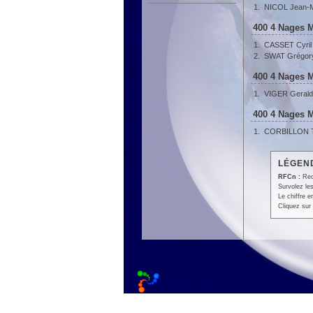
1.
NICOL Jean-
400 4 Nages M
1.
CASSET Cyril
2.
SWAT Grégor
400 4 Nages M
1.
VIGER Gerald
400 4 Nages M
1.
CORBILLON Th
LÉGEND
RFCn :
Rec
Survolez les
Le chiffre 
Cliquez sur 