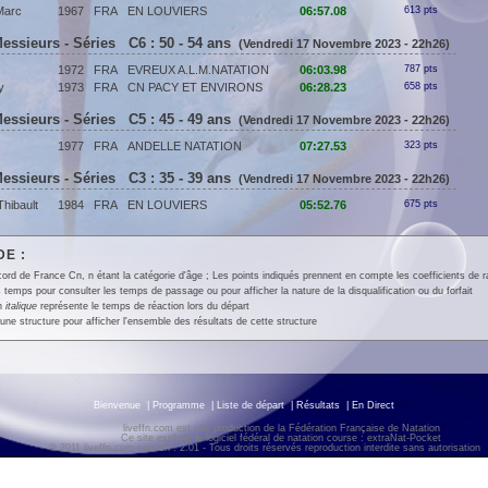
Marc
1967
FRA
EN LOUVIERS
06:57.08
613 pts
essieurs - Séries C6 : 50 - 54 ans
(Vendredi 17 Novembre 2023 - 22h26)
1972
FRA
EVREUX A.L.M.NATATION
06:03.98
787 pts
y
1973
FRA
CN PACY ET ENVIRONS
06:28.23
658 pts
essieurs - Séries C5 : 45 - 49 ans
(Vendredi 17 Novembre 2023 - 22h26)
1977
FRA
ANDELLE NATATION
07:27.53
323 pts
essieurs - Séries C3 : 35 - 39 ans
(Vendredi 17 Novembre 2023 - 22h26)
ibault
1984
FRA
EN LOUVIERS
05:52.76
675 pts
E :
ord de France Cn, n étant la catégorie d'âge ; Les points indiqués prennent en compte les coefficients de 
 temps pour consulter les temps de passage ou pour afficher la nature de la disqualification ou du forfait
en
italique
représente le temps de réaction lors du départ
une structure pour afficher l'ensemble des résultats de cette structure
Bienvenue
|
Programme
|
Liste de départ
|
Résultats
|
En Direct
liveffn.com est une production de la Fédération Française de Natation
Ce site exploite le logiciel fédéral de natation course : extraNat-Pocket
© 2011 liveffn.com version : 2.01 - Tous droits réservés reproduction interdite sans autorisatio