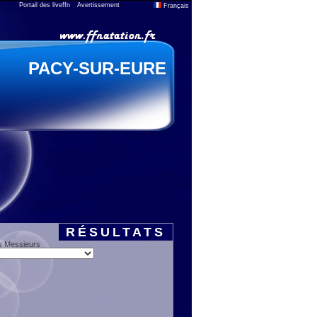
Portail des liveffn
Avertissement
Français
PACY-SUR-EURE
RÉSULTATS
s Messieurs