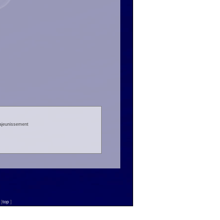
rajeunissement
n
[
top
]