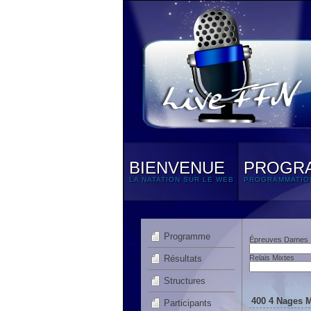
BIENVENUE
PROGR
LA NATATION SUR LE WEB
PROGRAMMATIO
Programme
Épreuves Dames
Résultats
Relais Mixtes
Structures
400 4 Nages M
Participants