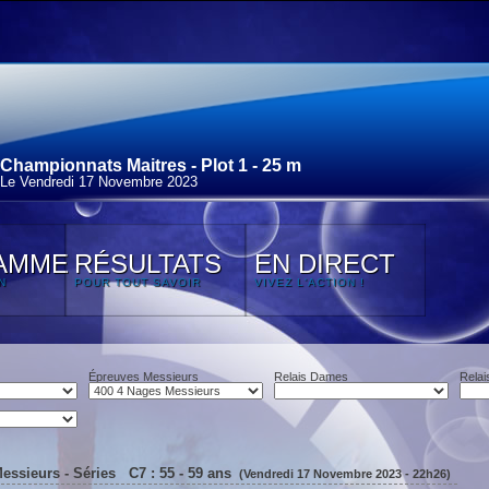
Championnats Maitres - Plot 1 - 25 m
Le Vendredi 17 Novembre 2023
AMME
RÉSULTATS
EN DIRECT
N
POUR TOUT SAVOIR
VIVEZ L'ACTION !
Épreuves Messieurs
Relais Dames
Relai
essieurs - Séries C7 : 55 - 59 ans
(Vendredi 17 Novembre 2023 - 22h26)