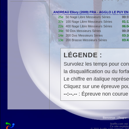
ANDREAU Ellory (2009) FRA - AGGLO LE PUY E
25e
50 Nage Libre Messieurs Séries
00:3
37e
100 Nage Libre Messieurs Séries
01:1
22e
400 Nage Libre Messieurs Séries
06:0
34e
50 Dos Messieurs Séries
00:3
14e
200 Dos Messieurs Séries
03:1
13e
200 Brasse Messieurs Séries
03:4
LÉGENDE :
Survolez les temps pour cons
la disqualification ou du forfa
Le chiffre en
italique
représen
Cliquez sur une épreuve pour
--:--.--
: Épreuve non courue
Bienvenue
|
Progra
liveffn.com est
Ce site exploite