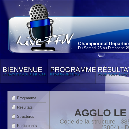
Championnat Départem
Du Samedi 25 au Dimanche 2
BIENVENUE
PROGRAMME
RÉSULTA
LA NATATION SUR LE WEB
PROGRAMMATION
POUR TOUT SAVOI
Programme
Résultats
AGGLO LE 
Structures
Code de la structure :
Participants
(3004) - 