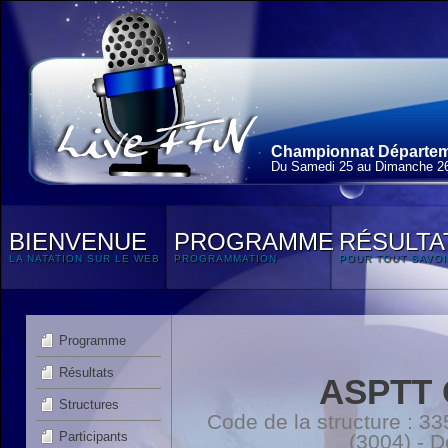
Championnat Départem
Du Samedi 25 au Dimanche 2
BIENVENUE
PROGRAMME
RÉSULTA
LA NATATION SUR LE WEB
PROGRAMMATION
POUR TOUT SAVOI
Programme
Résultats
ASPTT
Structures
Code de la structure :
Participants
(3004) - 