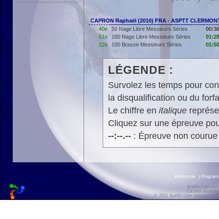
CAPRON Raphaël (2010) FRA - ASPTT CLERMO
40e
50 Nage Libre Messieurs Séries
00:36
51e
100 Nage Libre Messieurs Séries
01:28
22e
100 Brasse Messieurs Séries
01:50
LÉGENDE :
Survolez les temps pour cons
la disqualification ou du forfa
Le chiffre en
italique
représen
Cliquez sur une épreuve pour
--:--.--
: Épreuve non courue
Bienvenue
|
Progra
liveffn.com est
Ce site exploite
© 2011 liveffn.com version : 2.