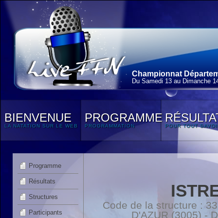
Championnat Départeme
Du Samedi 13 au Dimanche 14
BIENVENUE
PROGRAMME
RÉSULTA
LA NATATION SUR LE WEB
PROGRAMMATION
POUR TOUT SAVOI
Programme
Résultats
ISTR
Structures
Code de la structure 
Participants
D'AZUR (3005) -