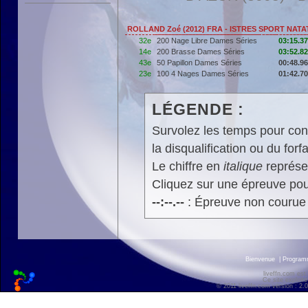
ROLLAND Zoé (2012) FRA - ISTRES SPORT NATA
32e
200 Nage Libre Dames Séries
03:15.37
14e
200 Brasse Dames Séries
03:52.82
43e
50 Papillon Dames Séries
00:48.96
23e
100 4 Nages Dames Séries
01:42.70
LÉGENDE :
Survolez les temps pour cons
la disqualification ou du forfa
Le chiffre en
italique
représen
Cliquez sur une épreuve pour
--:--.--
: Épreuve non courue
Bienvenue
|
Progra
liveffn.com est
Ce site exploite
© 2011 liveffn.com version : 2.