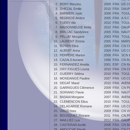
2.
BORY Marylou
2009
FRA
US C
3.
GHEZAL Emilie
2010
FRA
DAUP
4.
BARBIERI Jade
2008
FRA
TOUL
5.
BEDREDE Ambre
2005
FRA
A.S.
6.
TUERY Alix
2010
FRA
TOUL
7.
MAISONNEUVE Mélia
2010
FRA
DAUP
8.
BRILLAC Sandylove
2005
FRA
NAUT
9.
PELLAY Morgane
2003
FRA
TOUL
10.
LAURENT Emma
2005
FRA
MARS
11.
BOYER Elisa
2009
FRA
CN C
12.
ALBERT Anna
2009
FRA
US C
13.
PERPERE Marion
2008
FRA
SCN 
14.
CAZALS Auriane
1996
FRA
CN R
15.
FERNANDEZ Amelia
2001
ESP
CN R
16.
ORY FIGUES Louna
2010
FRA
CN C
17.
GUERRY Séléna
2010
FRA
TOUL
18.
MONDANGE Pauline
2007
FRA
US C
19.
DEGAT Maud
2010
FRA
AVEN
20.
GARRIGUES Clémence
2009
FRA
CN P
21.
SORIANO Flavie
2009
FRA
NAUT
22.
BASAIA Morgane
2007
FRA
AVEN
23.
CLEMENCON Elisa
2010
FRA
TOUL
24.
DELAGARDE Romane
2007
FRA
US C
25.
VIAUD Ines
2009
FRA
CN V
26.
BOUSQUET Roxane
2011
FRA
CN P
27.
MAILLIEZ Lya
2012
FRA
DAUP
28.
CASTERAN Axelle
2008
FRA
CN B
29.
AMOUCHE Maylis
2010
FRA
CN C