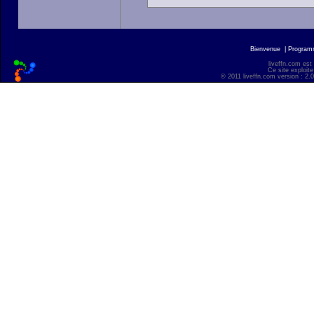
Bienvenue
|
Progra
liveffn.com est
Ce site exploite
© 2011 liveffn.com version : 2.