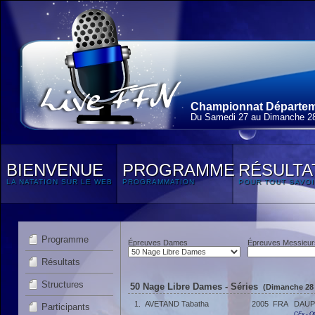
Championnat Départeme
Du Samedi 27 au Dimanche 28
BIENVENUE
PROGRAMME
RÉSULTA
LA NATATION SUR LE WEB
PROGRAMMATION
POUR TOUT SAVOI
Programme
Épreuves Dames
Épreuves Messieur
Résultats
Structures
50 Nage Libre Dames - Séries
(Dimanche 28 
1.
AVETAND Tabatha
2005
FRA
DAUP
Participants
CEx - 