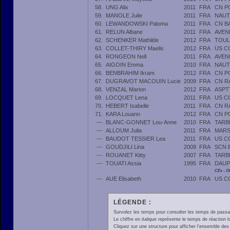
58.
UNG Alix
2011
FRA
CN P
59.
MANOLE Julie
2011
FRA
NAUT
60.
LEWANDOWSKI Paloma
2011
FRA
CN B
61.
RELUN Albane
2011
FRA
AVEN
62.
SCHENKER Mathilde
2012
FRA
TOUL
63.
COLLET-THIRY Maelis
2012
FRA
US C
64.
RONGEON Nell
2011
FRA
AVEN
65.
AIGOIN Emma
2010
FRA
NAUT
66.
BENBRAHIM Ikram
2012
FRA
CN P
67.
DUGRAVOT MACOUIN Lucie
2009
FRA
CN R
68.
VENZAL Marion
2012
FRA
ASPT
69.
LOCQUET Lena
2011
FRA
US C
70.
HEBERT Isabelle
2011
FRA
CN R
71.
KARA Louann
2012
FRA
CN P
---
BLANC-GONNET Lou-Anne
2010
FRA
TARB
---
ALLOUM Julia
2011
FRA
MARS
---
BAUDOT TESSIER Lea
2011
FRA
US C
---
GOUDJILI Lina
2009
FRA
SCN 
---
ROUANET Kitty
2007
FRA
TARB
---
TOUATI Assia
1995
FRA
DAUP
CEx - 
---
AUE Elisabeth
2010
FRA
US C
LÉGENDE :
Survolez les temps pour consulter les temps de passage 
Le chiffre en
italique
représente le temps de réaction l
Cliquez sur une structure pour afficher l'ensemble des 