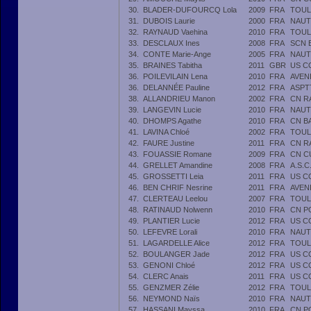
30.
BLADER-DUFOURCQ Lola
2009
FRA
TOUL
31.
DUBOIS Laurie
2000
FRA
NAUT
32.
RAYNAUD Vaehina
2010
FRA
TOUL
33.
DESCLAUX Ines
2008
FRA
SCN 
34.
CONTE Marie-Ange
2005
FRA
NAUT
35.
BRAINES Tabitha
2011
GBR
US C
36.
POILEVILAIN Lena
2010
FRA
AVEN
36.
DELANNÉE Pauline
2012
FRA
ASPT
38.
ALLANDRIEU Manon
2002
FRA
CN R
39.
LANGEVIN Lucie
2010
FRA
NAUT
40.
DHOMPS Agathe
2010
FRA
CN B
41.
LAVINA Chloé
2002
FRA
TOUL
42.
FAURE Justine
2011
FRA
CN R
43.
FOUASSIE Romane
2009
FRA
CN C
44.
GRELLET Amandine
2008
FRA
A.S.
45.
GROSSETTI Leia
2011
FRA
US C
46.
BEN CHRIF Nesrine
2011
FRA
AVEN
47.
CLERTEAU Leelou
2007
FRA
TOUL
48.
RATINAUD Nolwenn
2010
FRA
CN P
49.
PLANTIER Lucie
2012
FRA
US C
50.
LEFEVRE Lorali
2010
FRA
NAUT
51.
LAGARDELLE Alice
2012
FRA
TOUL
52.
BOULANGER Jade
2012
FRA
US C
53.
GENONI Chloé
2012
FRA
US C
54.
CLERC Anais
2011
FRA
US C
55.
GENZMER Zélie
2012
FRA
TOUL
56.
NEYMOND Naïs
2010
FRA
NAUT
57.
HASSANI Mayssa
2010
FRA
CN P