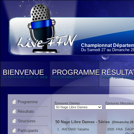
Championnat Départeme
Du Samedi 27 au Dimanche 28
BIENVENUE
PROGRAMME
RÉSULTA
LA NATATION SUR LE WEB
PROGRAMMATION
POUR TOUT SAVOI
Programme
Épreuves Dames
Épreuves Messieur
Résultats
Structures
50 Nage Libre Dames - Séries
(Dimanche 28 
1.
AVETAND Tabatha
2005
FRA
DAUP
Participants
CEx - 