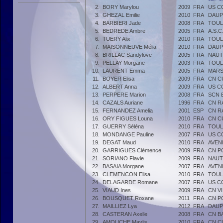
2.
BORY Marylou
2009
FRA
US C
3.
GHEZAL Emilie
2010
FRA
DAUP
4.
BARBIERI Jade
2008
FRA
TOUL
5.
BEDREDE Ambre
2005
FRA
A.S.
6.
TUERY Alix
2010
FRA
TOUL
7.
MAISONNEUVE Mélia
2010
FRA
DAUP
8.
BRILLAC Sandylove
2005
FRA
NAUT
9.
PELLAY Morgane
2003
FRA
TOUL
10.
LAURENT Emma
2005
FRA
MARS
11.
BOYER Elisa
2009
FRA
CN C
12.
ALBERT Anna
2009
FRA
US C
13.
PERPERE Marion
2008
FRA
SCN 
14.
CAZALS Auriane
1996
FRA
CN R
15.
FERNANDEZ Amelia
2001
ESP
CN R
16.
ORY FIGUES Louna
2010
FRA
CN C
17.
GUERRY Séléna
2010
FRA
TOUL
18.
MONDANGE Pauline
2007
FRA
US C
19.
DEGAT Maud
2010
FRA
AVEN
20.
GARRIGUES Clémence
2009
FRA
CN P
21.
SORIANO Flavie
2009
FRA
NAUT
22.
BASAIA Morgane
2007
FRA
AVEN
23.
CLEMENCON Elisa
2010
FRA
TOUL
24.
DELAGARDE Romane
2007
FRA
US C
25.
VIAUD Ines
2009
FRA
CN V
26.
BOUSQUET Roxane
2011
FRA
CN P
27.
MAILLIEZ Lya
2012
FRA
DAUP
28.
CASTERAN Axelle
2008
FRA
CN B
29.
AMOUCHE Maylis
2010
FRA
CN C