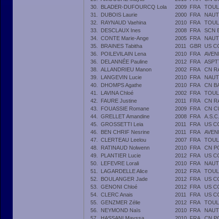
30.
BLADER-DUFOURCQ Lola
2009
FRA
TOUL
31.
DUBOIS Laurie
2000
FRA
NAUT
32.
RAYNAUD Vaehina
2010
FRA
TOUL
33.
DESCLAUX Ines
2008
FRA
SCN 
34.
CONTE Marie-Ange
2005
FRA
NAUT
35.
BRAINES Tabitha
2011
GBR
US C
36.
POILEVILAIN Lena
2010
FRA
AVEN
36.
DELANNÉE Pauline
2012
FRA
ASPT
38.
ALLANDRIEU Manon
2002
FRA
CN R
39.
LANGEVIN Lucie
2010
FRA
NAUT
40.
DHOMPS Agathe
2010
FRA
CN B
41.
LAVINA Chloé
2002
FRA
TOUL
42.
FAURE Justine
2011
FRA
CN R
43.
FOUASSIE Romane
2009
FRA
CN C
44.
GRELLET Amandine
2008
FRA
A.S.
45.
GROSSETTI Leia
2011
FRA
US C
46.
BEN CHRIF Nesrine
2011
FRA
AVEN
47.
CLERTEAU Leelou
2007
FRA
TOUL
48.
RATINAUD Nolwenn
2010
FRA
CN P
49.
PLANTIER Lucie
2012
FRA
US C
50.
LEFEVRE Lorali
2010
FRA
NAUT
51.
LAGARDELLE Alice
2012
FRA
TOUL
52.
BOULANGER Jade
2012
FRA
US C
53.
GENONI Chloé
2012
FRA
US C
54.
CLERC Anais
2011
FRA
US C
55.
GENZMER Zélie
2012
FRA
TOUL
56.
NEYMOND Naïs
2010
FRA
NAUT
57.
HASSANI Mayssa
2010
FRA
CN P