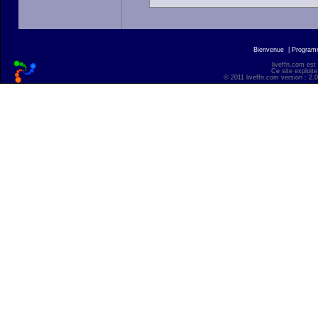
Bienvenue
|
Progra
liveffn.com est
Ce site exploite
© 2011 liveffn.com version : 2.