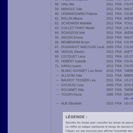
58.
UNG Alix
2011
FRA
CN P
59.
MANOLE Julie
2011
FRA
NAUT
60.
LEWANDOWSKI Paloma
2011
FRA
CN B
61.
RELUN Albane
2011
FRA
AVEN
62.
SCHENKER Mathilde
2012
FRA
TOUL
63.
COLLET-THIRY Maelis
2012
FRA
US C
64.
RONGEON Nell
2011
FRA
AVEN
65.
AIGOIN Emma
2010
FRA
NAUT
66.
BENBRAHIM Ikram
2012
FRA
CN P
67.
DUGRAVOT MACOUIN Lucie
2009
FRA
CN R
68.
VENZAL Marion
2012
FRA
ASPT
69.
LOCQUET Lena
2011
FRA
US C
70.
HEBERT Isabelle
2011
FRA
CN R
71.
KARA Louann
2012
FRA
CN P
---
BLANC-GONNET Lou-Anne
2010
FRA
TARB
---
ALLOUM Julia
2011
FRA
MARS
---
BAUDOT TESSIER Lea
2011
FRA
US C
---
GOUDJILI Lina
2009
FRA
SCN 
---
ROUANET Kitty
2007
FRA
TARB
---
TOUATI Assia
1995
FRA
DAUP
CEx - 
---
AUE Elisabeth
2010
FRA
US C
LÉGENDE :
Survolez les temps pour consulter les temps de passage 
Le chiffre en
italique
représente le temps de réaction l
Cliquez sur une structure pour afficher l'ensemble des 